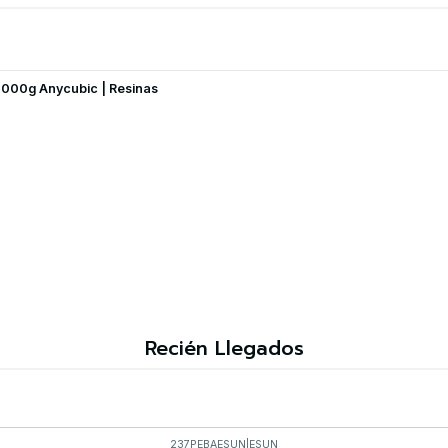
 1000g Anycubic | Resinas
Recién Llegados
237PEBAESUN
|
ESUN