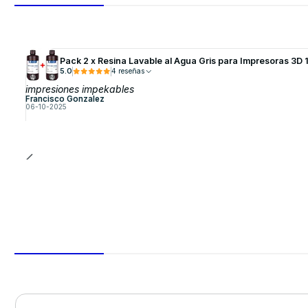
Pack 2 x Resina Lavable al Agua Gris para Impresoras 3D
5.0
4 reseñas
impresiones impekables
Francisco Gonzalez
06-10-2025