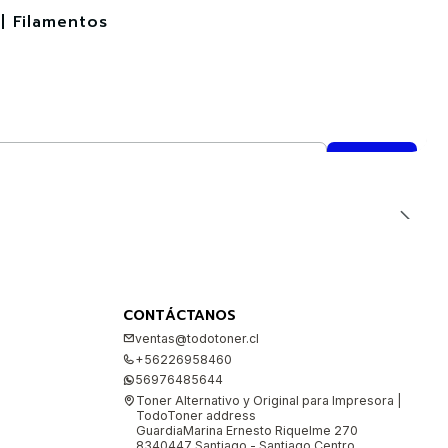
| Filamentos
CONTÁCTANOS
ventas@todotoner.cl
+56226958460
56976485644
Toner Alternativo y Original para Impresora |
TodoToner address
GuardiaMarina Ernesto Riquelme 270
8340447 Santiago - Santiago Centro