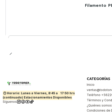
Filamento P
-30%
Cantidad
CATEGORÍAS
Inicio
ventas@todotone
🕒 Horario: Lunes a Viernes, 8:45 a
17:50 hrs
Teléfono +562
(continuado) Estacionamientos Disponibles
Términos y Cond
Síguenos
¿Quiénes somos
Condiciones de 