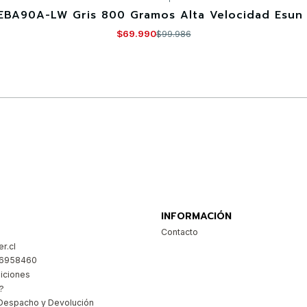
EBA90A-LW Gris 800 Gramos Alta Velocidad Esun 
$69.990
$99.986
Comprar ahora
INFORMACIÓN
Contacto
r.cl
26958460
iciones
?
Despacho y Devolución