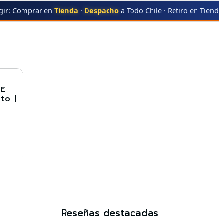
gir: Comprar en
Tienda
·
Despacho
a Todo Chile · Retiro en Tien
UNG
MLT-D203E
MLT-D203E
3E
to |
Reseñas destacadas