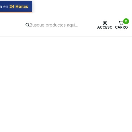
da en
24 Horas
0
ACCESO
CARRO