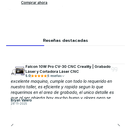
Comprar ahora
Reseñas destacadas
Falcon 10W Pro CV-30 CNC Creality | Grabado
Láser y Cortadora Láser CNC
5.0
6 reseñas
excelente maquina, cumple con todo lo requerido en
nuestro taller, es eficiente y rapida segun lo que
requerimos en el area de grabado, el unico detalle es
que al ser abierta hay mucho humo y olores pero se
Bryan Valero
puede solucionar comprando la cubierta protectora que
28-11-2025
esperamos adquirirla pronto.