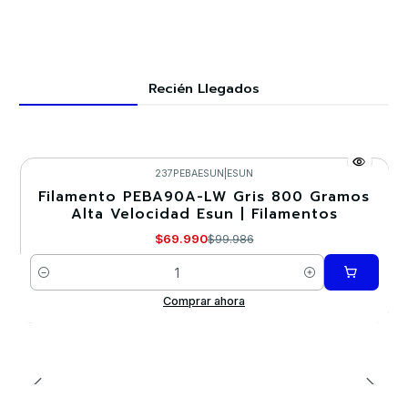
Recién Llegados
237PEBAESUN
|
ESUN
Filamento PEBA90A-LW Gris 800 Gramos
-30%
Alta Velocidad Esun | Filamentos
Nuevo
$69.990
$99.986
Cantidad
Comprar ahora