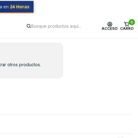
da en
24 Horas
0
ACCESO
CARRO
rar otros productos.