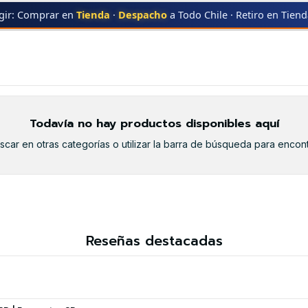
gir: Comprar en
Tienda
·
Despacho
a Todo Chile · Retiro en Tien
P4515
Todavía no hay productos disponibles aquí
car en otras categorías o utilizar la barra de búsqueda para encont
Reseñas destacadas