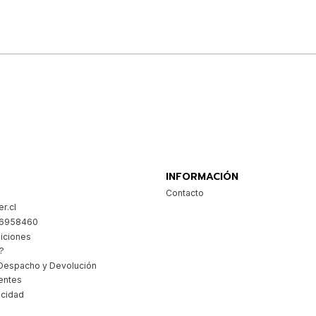
Comprar ahora
INFORMACIÓN
Contacto
r.cl
26958460
iciones
?
Despacho y Devolución
entes
acidad