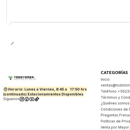
Cantidad
CATEGORÍAS
Inicio
ventas@todotone
🕒 Horario: Lunes a Viernes, 8:45 a
17:50 hrs
Teléfono +562
(continuado) Estacionamientos Disponibles
Términos y Cond
Síguenos
¿Quiénes somos
Condiciones de 
Preguntas Frecu
Políticas de Priv
Venta por Mayor