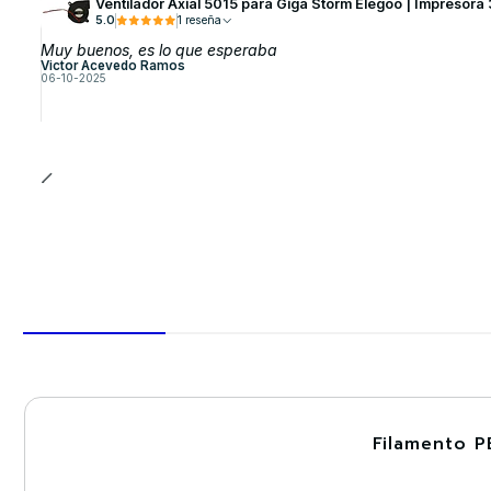
Ventilador Axial 5015 para Giga Storm Elegoo | Impresora
5.0
1 reseña
Muy buenos, es lo que esperaba
Victor Acevedo Ramos
06-10-2025
Filamento P
-30%