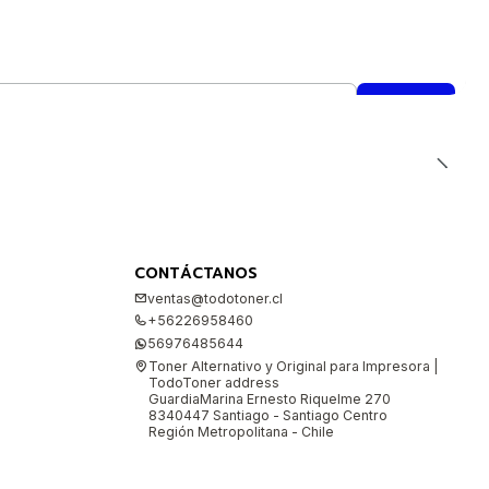
CONTÁCTANOS
ventas@todotoner.cl
+56226958460
56976485644
Toner Alternativo y Original para Impresora |
TodoToner address
GuardiaMarina Ernesto Riquelme 270
8340447 Santiago - Santiago Centro
Región Metropolitana - Chile