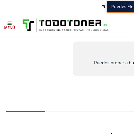
Puedes Ele
Inicio
Toner y tambor
Toner Alternativo
HP
Equipos HP
P4515
MENÚ
Puedes probar a bus