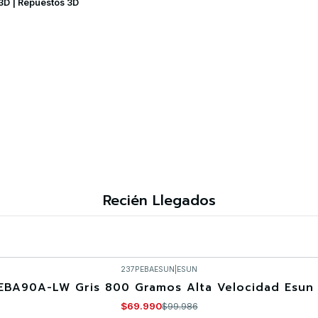
 3D | Repuestos 3D
Recién Llegados
237PEBAESUN
|
ESUN
EBA90A-LW Gris 800 Gramos Alta Velocidad Esun 
$69.990
$99.986