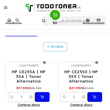
Puedes Elegir: Comprar en
Tienda
·
Despacho
a Todo Chile · Retiro en
Tienda en
24 Horas
0
Inicio
Toner y tambor
Toner Alternativo
HP
Equipos HP
P3010
$0
Inicio
Buscar
Acceso
Contacto
P3010
FILTROS
LS267TNC
|
PPC
LS268TNC
|
PPC
HP CE255A | HP
HP CE255X | HP
-30%
-30%
55A | Toner
55X | Toner
Alternativo
Alternativo
$17.990
$21.990
$25.700
$31.414
Cantidad
Cantidad
Comprar ahora
Comprar ahora