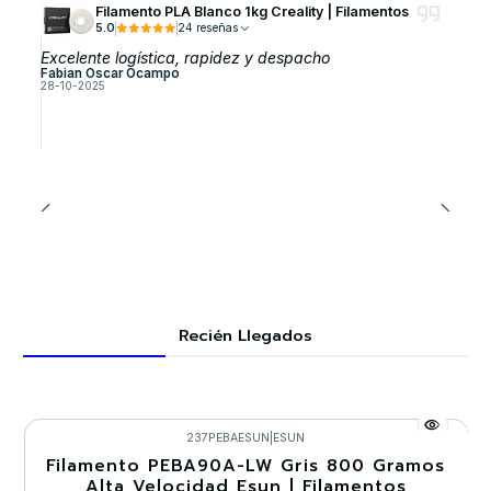
Filamento PLA Blanco 1kg Creality | Filamentos
5.0
24 reseñas
Excelente logística, rapidez y despacho
Fabian Oscar Ocampo
28-10-2025
Recién Llegados
237PEBAESUN
|
ESUN
Filamento PEBA90A-LW Gris 800 Gramos
-30%
Alta Velocidad Esun | Filamentos