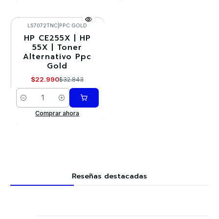
LS7072TNC
|
PPC GOLD
HP CE255X | HP
-30%
55X | Toner
Alternativo Ppc
Gold
$22.990
$32.843
Cantidad
Comprar ahora
Reseñas destacadas