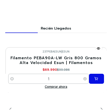
Recién Llegados
237PEBAESUN
|
ESUN
Filamento PEBA90A-LW Gris 800 Gramos
-30%
Alta Velocidad Esun | Filamentos
$69.990
$99.986
Cantidad
Comprar ahora