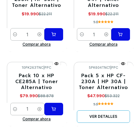
Toner Alternativo
Alternativo
$19.990
$19.990
$22.211
$22.211
5.0
Cantidad
Cantidad
Comprar ahora
Comprar ahora
10PK263TNC
|
PPC
5PK604TNC1
|
PPC
Pack 10 x HP
Pack 5 x HP CF-
-10%
-10%
CE285A | Toner
230A | HP 30A |
Alternativo
Toner Alternativo
Agotado
$79.990
$47.990
$88.878
$53.322
5.0
Cantidad
VER DETALLES
Comprar ahora