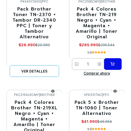
PK440Y3600
|
PPC
PKC219BCMY
|
BROTHER
Pack Brother
Pack 4 Colores
-10%
-10%
Toner TN-2370 +
Brother TN-219
Tambor DR-2340
Negro + Cyan +
Agotado
PPC | Toner y
Magenta +
Tambor
Amarillo | Toner
Alternativo
Original
$26.990
$265.990
$29.989
$295.544
5.0
Cantidad
VER DETALLES
Comprar ahora
PKC219XLBCMY
|
BROTHER
5PK331TNC
|
PPC
Pack 4 Colores
Pack 5 x Brother
-10%
-10%
Brother TN-219XL
TN-1060 | Toner
Negro + Cyan +
Alternativo
Magenta +
$41.990
$46.656
Amarillo | Toner
Original
5.0