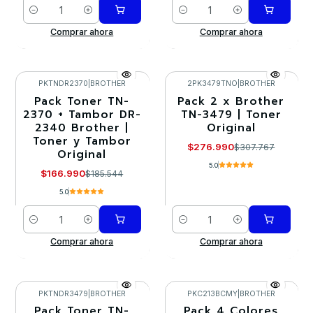
Cantidad
Cantidad
Comprar ahora
Comprar ahora
PKTNDR2370
|
BROTHER
2PK3479TNO
|
BROTHER
Pack Toner TN-
Pack 2 x Brother
-10%
-10%
2370 + Tambor DR-
TN-3479 | Toner
2340 Brother |
Original
Toner y Tambor
$276.990
$307.767
Original
5.0
$166.990
$185.544
5.0
Cantidad
Cantidad
Comprar ahora
Comprar ahora
PKTNDR3479
|
BROTHER
PKC213BCMY
|
BROTHER
Pack Toner TN-
Pack 4 Colores
-10%
-10%