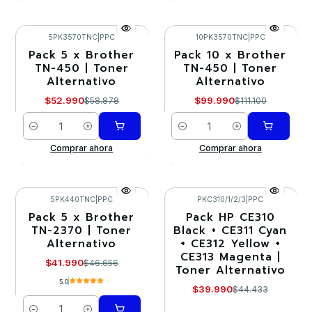
5PK3570TNC
|
PPC
10PK3570TNC
|
PPC
Pack 5 x Brother
Pack 10 x Brother
-10%
-10%
TN-450 | Toner
TN-450 | Toner
Alternativo
Alternativo
$52.990
$99.990
$58.878
$111.100
Cantidad
Cantidad
Comprar ahora
Comprar ahora
5PK440TNC
|
PPC
PKC310/1/2/3
|
PPC
Pack 5 x Brother
Pack HP CE310
-10%
-10%
TN-2370 | Toner
Black + CE311 Cyan
Alternativo
+ CE312 Yellow +
Agotado
CE313 Magenta |
$41.990
$46.656
Toner Alternativo
5.0
$39.990
$44.433