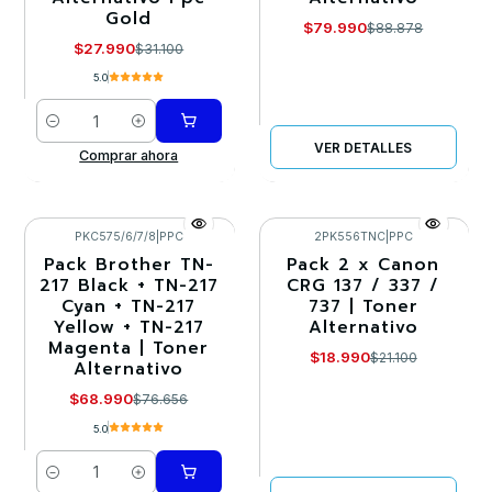
Gold
$79.990
$88.878
$27.990
$31.100
5.0
Cantidad
VER DETALLES
Comprar ahora
PKC575/6/7/8
|
PPC
2PK556TNC
|
PPC
Pack Brother TN-
Pack 2 x Canon
-10%
-10%
217 Black + TN-217
CRG 137 / 337 /
Cyan + TN-217
737 | Toner
Agotado
Yellow + TN-217
Alternativo
Magenta | Toner
$18.990
$21.100
Alternativo
$68.990
$76.656
5.0
Cantidad