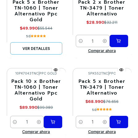
Pack 5 x Brother
Pack 2 x Brother
-10%
-10%
TN-1060 | Toner
TN-3479 | Toner
Alternativo Ppc
Alternativo
Agotado
Gold
$28.990
$32.211
$49.990
$55.544
5.0
Cantidad
VER DETALLES
Comprar ahora
10PK7043TNC
|
PPC GOLD
5PK552TNC
|
PPC
Pack 10 x Brother
Pack 5 x Brother
-10%
-10%
TN-1060 | Toner
TN-3479 | Toner
Alternativo Ppc
Alternativo
Gold
$68.990
$76.656
$89.990
$99.989
5.0
Cantidad
Cantidad
Comprar ahora
Comprar ahora