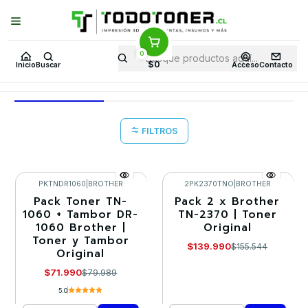
Puedes Elegir: Comprar en
Tienda
·
Despacho
a Todo Chile · Retiro en
Tienda en
24 Horas
0
Inicio
Toner y tambor
Pack de Toner
$0
Inicio
Buscar
Acceso
Contacto
Pack de Toner
FILTROS
PKTNDR1060
|
BROTHER
2PK2370TNO
|
BROTHER
Pack Toner TN-
Pack 2 x Brother
-10%
-10%
1060 + Tambor DR-
TN-2370 | Toner
1060 Brother |
Original
Toner y Tambor
$139.990
$155.544
Original
$71.990
$79.989
5.0