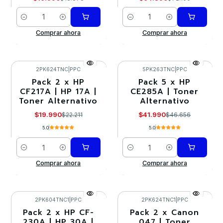
Cantidad
Cantidad
Comprar ahora
Comprar ahora
2PK624TNC
|
PPC
5PK263TNC
|
PPC
Pack 2 x HP
Pack 5 x HP
-10%
-10%
CF217A | HP 17A |
CE285A | Toner
Toner Alternativo
Alternativo
$19.990
$41.990
$22.211
$46.656
5.0
5.0
Cantidad
Cantidad
Comprar ahora
Comprar ahora
2PK604TNC1
|
PPC
2PK624TNC1
|
PPC
Pack 2 x HP CF-
Pack 2 x Canon
-10%
-10%
230A | HP 30A |
047 | Toner