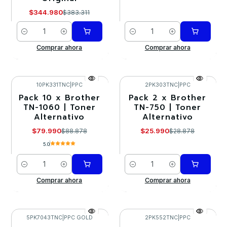
$344.980
$383.311
Cantidad
Cantidad
Comprar ahora
Comprar ahora
10PK331TNC
|
PPC
2PK303TNC
|
PPC
Pack 10 x Brother
Pack 2 x Brother
-10%
-10%
TN-1060 | Toner
TN-750 | Toner
Alternativo
Alternativo
$79.990
$25.990
$88.878
$28.878
5.0
Cantidad
Cantidad
Comprar ahora
Comprar ahora
5PK7043TNC
|
PPC GOLD
2PK552TNC
|
PPC