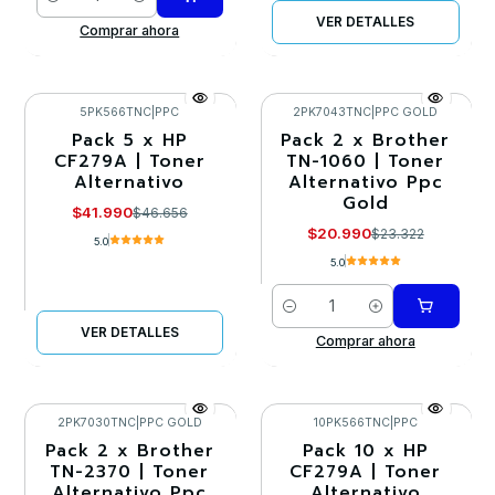
Cantidad
VER DETALLES
Comprar ahora
5PK566TNC
|
PPC
2PK7043TNC
|
PPC GOLD
Pack 5 x HP
Pack 2 x Brother
-10%
-10%
CF279A | Toner
TN-1060 | Toner
Alternativo
Alternativo Ppc
Agotado
Gold
$41.990
$46.656
$20.990
$23.322
5.0
5.0
Cantidad
VER DETALLES
Comprar ahora
2PK7030TNC
|
PPC GOLD
10PK566TNC
|
PPC
Pack 2 x Brother
Pack 10 x HP
-10%
-10%
TN-2370 | Toner
CF279A | Toner
Alternativo Ppc
Alternativo
Agotado