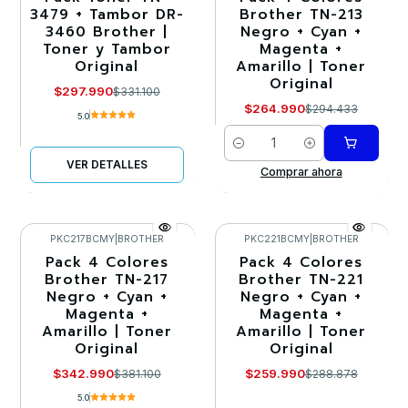
3479 + Tambor DR-
Brother TN-213
3460 Brother |
Negro + Cyan +
Agotado
Toner y Tambor
Magenta +
Original
Amarillo | Toner
Original
$297.990
$331.100
$264.990
$294.433
5.0
Cantidad
VER DETALLES
Comprar ahora
PKC217BCMY
|
BROTHER
PKC221BCMY
|
BROTHER
Pack 4 Colores
Pack 4 Colores
-10%
-10%
Brother TN-217
Brother TN-221
Negro + Cyan +
Negro + Cyan +
Agotado
Magenta +
Magenta +
Amarillo | Toner
Amarillo | Toner
Original
Original
$342.990
$259.990
$381.100
$288.878
5.0