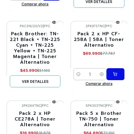
VER DETALLES
Comprar ahora
PKC316/20/1/2
|
PPC
2PK975TNC
|
PPC
Pack Brother: TN-
Pack 2 x HP CF-
-10%
-10%
221 Black + TN-225
258A | 58A | Toner
Cyan + TN-225
Alternativo
Agotado
Yellow + TN-225
$69.990
$77.767
Magenta | Toner
Alternativo
$45.990
$51.100
Cantidad
VER DETALLES
Comprar ahora
2PK264TNC
|
PPC
5PK303TNC
|
PPC
Pack 2 x HP
Pack 5 x Brother
-10%
-10%
CE278A | Toner
TN-750 | Toner
Alternativo
Alternativo
$16.990
$64.890
$18.878
$72.100