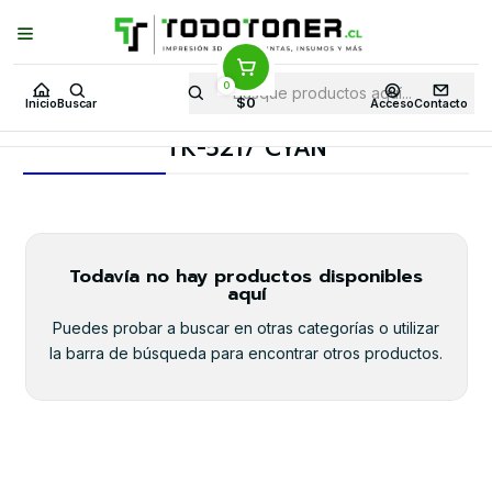
Puedes Elegir: Comprar en
Tienda
·
Despacho
a Todo Chile · Retiro en
Tienda en
24 Horas
0
Inicio
Toner y tambor
Toner Alternativo
KYOCERA-MITA
$0
Inicio
Buscar
Acceso
Contacto
Insumos KYOCERA-MITA
TK-5217 CYAN
TK-5217 CYAN
Todavía no hay productos disponibles
aquí
Puedes probar a buscar en otras categorías o utilizar
la barra de búsqueda para encontrar otros productos.