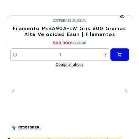
237PEBAESUN
|
ESUN
Filamento PEBA90A-LW Gris 800 Gramos
-30%
Alta Velocidad Esun | Filamentos
Nuevo
$69.990
$99.986
Cantidad
Comprar ahora