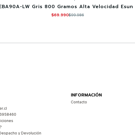
EBA90A-LW Gris 800 Gramos Alta Velocidad Esun 
$69.990
$99.986
Comprar ahora
INFORMACIÓN
Contacto
r.cl
26958460
iciones
?
Despacho y Devolución