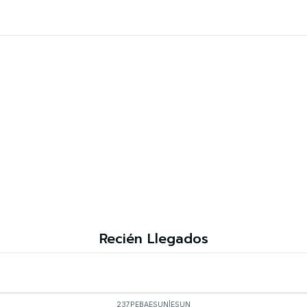
Recién Llegados
237PEBAESUN
|
ESUN