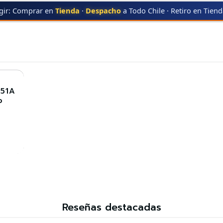
gir: Comprar en
Tienda
·
Despacho
a Todo Chile · Retiro en Tien
AN
643A CYAN
951A
o
Reseñas destacadas