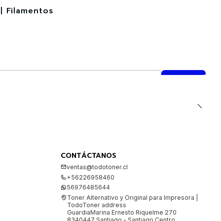
| Filamentos
CONTÁCTANOS
ventas@todotoner.cl
+56226958460
56976485644
Toner Alternativo y Original para Impresora |
TodoToner address
GuardiaMarina Ernesto Riquelme 270
8340447 Santiago - Santiago Centro