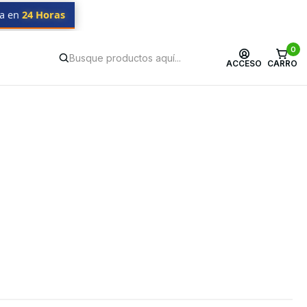
da en
24 Horas
0
ACCESO
CARRO