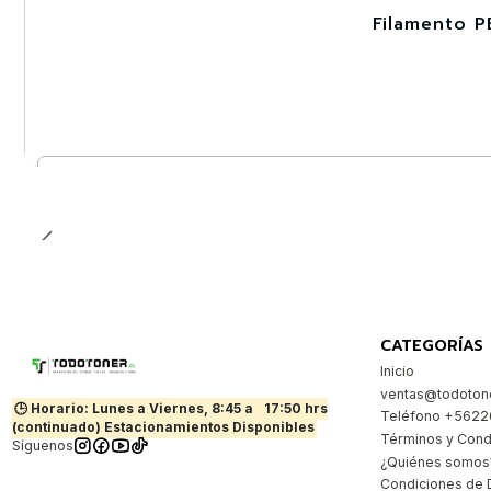
Filamento P
-30%
Nuevo
Cantidad
CATEGORÍAS
Inicio
ventas@todotone
🕒 Horario: Lunes a Viernes, 8:45 a
17:50 hrs
Teléfono +562
(continuado) Estacionamientos Disponibles
Términos y Cond
Síguenos
¿Quiénes somos
Condiciones de 