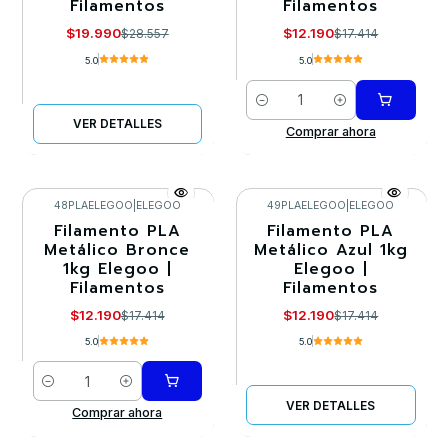
Filamentos
Filamentos
$19.990
$12.190
$28.557
$17.414
5.0
5.0
Cantidad
VER DETALLES
Comprar ahora
48PLAELEGOO
|
ELEGOO
49PLAELEGOO
|
ELEGOO
Filamento PLA
Filamento PLA
-30%
-30%
Metálico Bronce
Metálico Azul 1kg
1kg Elegoo |
Elegoo |
Agotado
Filamentos
Filamentos
$12.190
$12.190
$17.414
$17.414
5.0
5.0
Cantidad
VER DETALLES
Comprar ahora