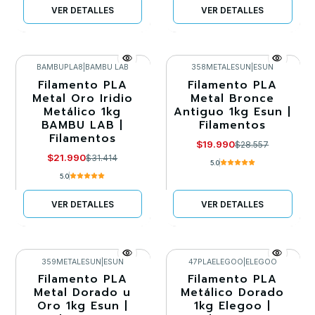
VER DETALLES
VER DETALLES
BAMBUPLA8
|
BAMBU LAB
358METALESUN
|
ESUN
Filamento PLA
Filamento PLA
-30%
-30%
Metal Oro Iridio
Metal Bronce
Metálico 1kg
Antiguo 1kg Esun |
Agotado
Llega el 30/08/2026
BAMBU LAB |
Filamentos
Filamentos
$19.990
$28.557
$21.990
$31.414
5.0
5.0
VER DETALLES
VER DETALLES
359METALESUN
|
ESUN
47PLAELEGOO
|
ELEGOO
Filamento PLA
Filamento PLA
-30%
-30%
Metal Dorado u
Metálico Dorado
Oro 1kg Esun |
1kg Elegoo |
Llega el 30/08/2026