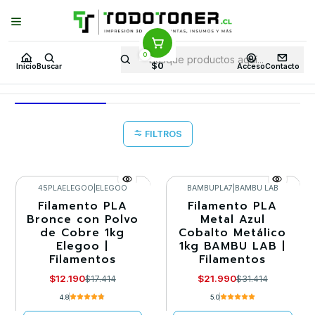
Puedes Elegir: Comprar en
Tienda
·
Despacho
a Todo Chile · Retiro en
Tienda en
24 Horas
0
Inicio
Todo 3D
FILAMENTOS
TODO PLA
PLA METÁLICO
$0
Inicio
Buscar
Acceso
Contacto
PLA METÁLICO
FILTROS
45PLAELEGOO
|
ELEGOO
BAMBUPLA7
|
BAMBU LAB
Filamento PLA
Filamento PLA
-30%
-30%
Bronce con Polvo
Metal Azul
de Cobre 1kg
Cobalto Metálico
Agotado
Llega el 20/09/2026
Elegoo |
1kg BAMBU LAB |
Filamentos
Filamentos
$12.190
$21.990
$17.414
$31.414
4.8
5.0