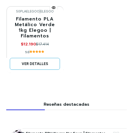
50PLAELEGOO
|
ELEGOO
Filamento PLA
-30%
Metálico Verde
1kg Elegoo |
Agotado
Filamentos
$12.190
$17.414
5.0
VER DETALLES
Reseñas destacadas