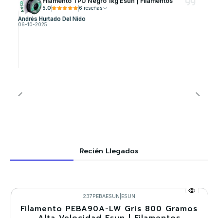
Filamento TPU Negro 1kg Esun | Filamentos
5.0
6 reseñas
Andrés Hurtado Del Nido
06-10-2025
Recién Llegados
237PEBAESUN
|
ESUN
Filamento PEBA90A-LW Gris 800 Gramos
-30%