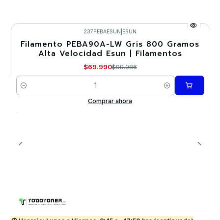
237PEBAESUN
|
ESUN
Filamento PEBA90A-LW Gris 800 Gramos
-30%
Alta Velocidad Esun | Filamentos
Nuevo
$69.990
$99.986
Cantidad
Comprar ahora