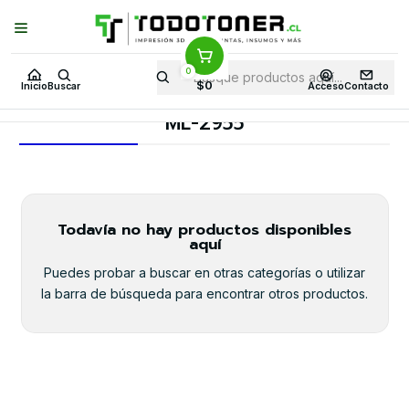
Puedes Elegir: Comprar en
Tienda
·
Despacho
a Todo Chile · Retiro en
Tienda en
24 Horas
0
Inicio
Toner y tambor
Toner Alternativo
SAMSUNG
$0
Inicio
Buscar
Acceso
Contacto
Equipos SAMSUNG
ML-2955
ML-2955
Todavía no hay productos disponibles
aquí
Puedes probar a buscar en otras categorías o utilizar
la barra de búsqueda para encontrar otros productos.