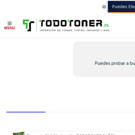
Puedes Ele
Inicio
Toner y tambor
Toner Alternativo
HP
Insumos HP
507A BL
MENÚ
Puedes probar a bus