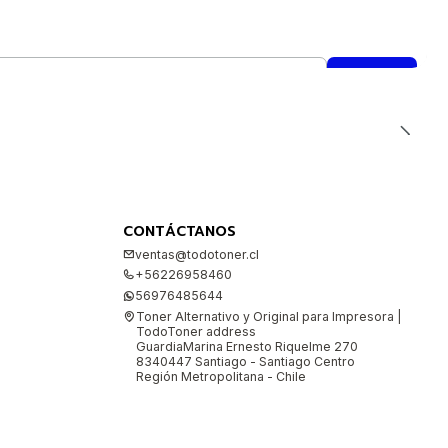
CONTÁCTANOS
ventas@todotoner.cl
+56226958460
56976485644
Toner Alternativo y Original para Impresora |
TodoToner address
GuardiaMarina Ernesto Riquelme 270
8340447 Santiago - Santiago Centro
Región Metropolitana - Chile