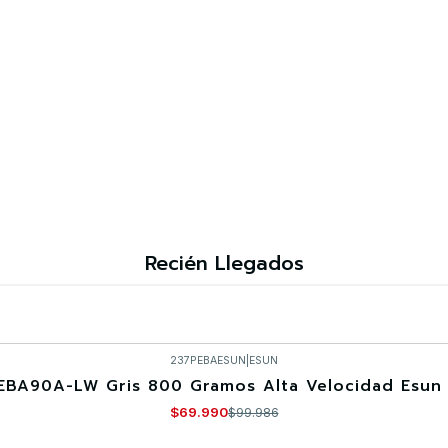
Recién Llegados
237PEBAESUN
|
ESUN
EBA90A-LW Gris 800 Gramos Alta Velocidad Esun 
$69.990
$99.986