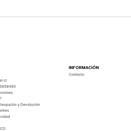
Comprar ahora
INFORMACIÓN
Contacto
r.cl
26958460
iciones
?
Despacho y Devolución
entes
acidad
ICO