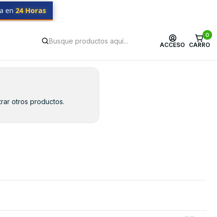
da en
24 Horas
0
ACCESO
CARRO
rar otros productos.