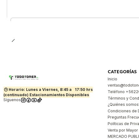
Cantidad
CATEGORÍAS
Inicio
ventas@todotone
🕒 Horario: Lunes a Viernes, 8:45 a
17:50 hrs
Teléfono +562
(continuado) Estacionamientos Disponibles
Términos y Cond
Síguenos
¿Quiénes somos
Condiciones de 
Preguntas Frecu
Políticas de Priv
Venta por Mayor
MERCADO PUBL