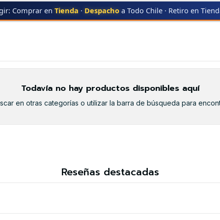
gir: Comprar en
Tienda
·
Despacho
a Todo Chile · Retiro en Tien
ACK
507A BLACK
Todavía no hay productos disponibles aquí
car en otras categorías o utilizar la barra de búsqueda para encont
Reseñas destacadas