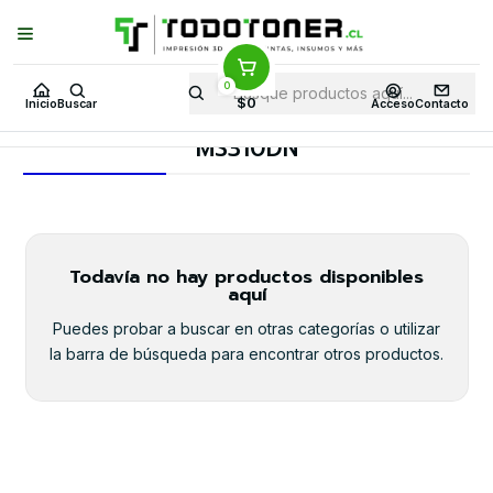
Puedes Elegir: Comprar en
Tienda
·
Despacho
a Todo Chile · Retiro en
Tienda en
24 Horas
0
Inicio
Toner y tambor
Toner Alternativo
LEXMARK
$0
Inicio
Buscar
Acceso
Contacto
Equipos LEXMARK
MS310DN
MS310DN
Todavía no hay productos disponibles
aquí
Puedes probar a buscar en otras categorías o utilizar
la barra de búsqueda para encontrar otros productos.