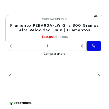
237PEBAESUN
|
ESUN
Filamento PEBA90A-LW Gris 800 Gramos
-30%
Alta Velocidad Esun | Filamentos
$69.990
$99.986
Cantidad
Comprar ahora