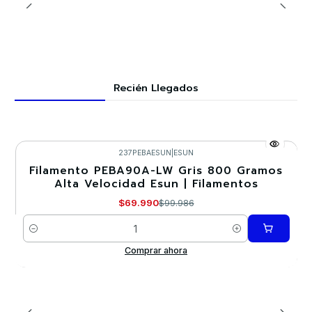
Recién Llegados
237PEBAESUN
|
ESUN
Filamento PEBA90A-LW Gris 800 Gramos
-30%
Alta Velocidad Esun | Filamentos
$69.990
$99.986
Cantidad
Comprar ahora