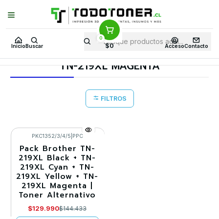
Puedes Elegir: Comprar en
Tienda
·
Despacho
a Todo Chile · Retiro en
Tienda en
24 Horas
0
Inicio
Toner y tambor
Toner Alternativo
BROTHER
$0
Inicio
Buscar
Acceso
Contacto
Insumos BROTHER
TN-219XL MAGENTA
TN-219XL MAGENTA
FILTROS
PKC1352/3/4/5
|
PPC
Pack Brother TN-
-10%
219XL Black + TN-
219XL Cyan + TN-
Agotado
219XL Yellow + TN-
219XL Magenta |
Toner Alternativo
$129.990
$144.433