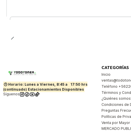
Cantidad
CATEGORÍAS
Inicio
ventas@todotone
🕒 Horario: Lunes a Viernes, 8:45 a
17:50 hrs
Teléfono +562
(continuado) Estacionamientos Disponibles
Términos y Cond
Síguenos
¿Quiénes somos
Condiciones de 
Preguntas Frecu
Políticas de Priv
Venta por Mayor
MERCADO PUBL