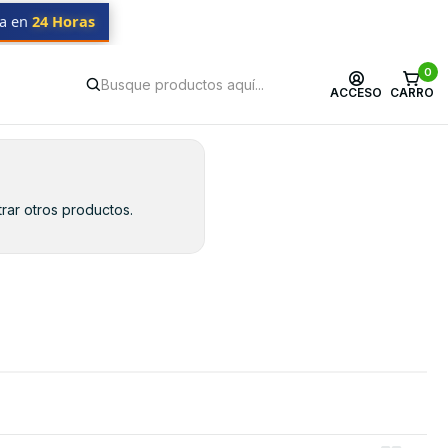
da en
24 Horas
0
ACCESO
CARRO
rar otros productos.