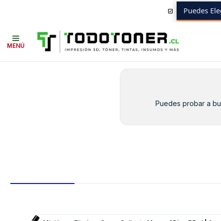
Puedes Ele
Inicio
Toner y tambor
Toner Alternativo
SAMSUNG
Insumos SAMS
MENÚ
Puedes probar a bus