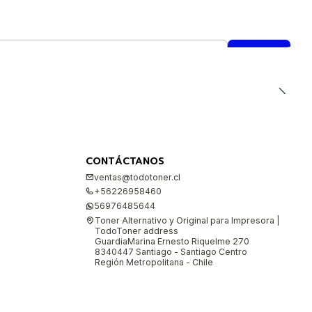
CONTÁCTANOS
ventas@todotoner.cl
+56226958460
56976485644
Toner Alternativo y Original para Impresora |
TodoToner address
GuardiaMarina Ernesto Riquelme 270
8340447 Santiago - Santiago Centro
Región Metropolitana - Chile