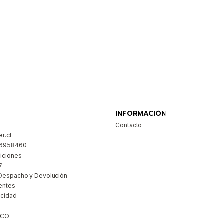
Comprar ahora
INFORMACIÓN
Contacto
r.cl
26958460
iciones
?
Despacho y Devolución
entes
acidad
ICO