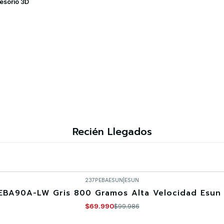
esorio 3D
Recién Llegados
237PEBAESUN
|
ESUN
EBA90A-LW Gris 800 Gramos Alta Velocidad Esun 
$69.990
$99.986