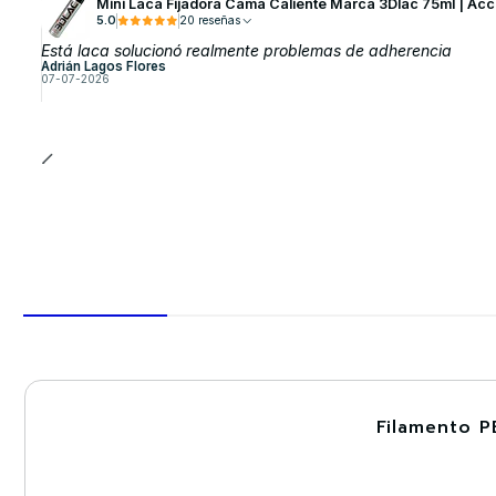
Mini Laca Fijadora Cama Caliente Marca 3Dlac 75ml | Acc
5.0
20 reseñas
Está laca solucionó realmente problemas de adherencia
Adrián Lagos Flores
07-07-2026
Filamento P
-30%
Nuevo