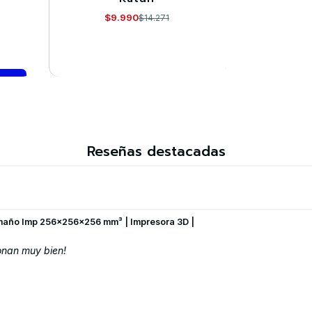
$9.990
$14.271
VER DETALLES
Reseñas destacadas
maño Imp 256×256×256 mm³ | Impresora 3D |
onan muy bien!