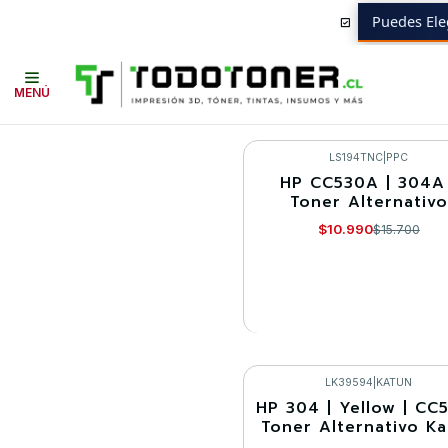
Puedes Ele
Inicio
Toner y tambor
Toner Alternativo
HP
Equipos HP
CP2025
MENÚ
LS194TNC
|
PPC
HP CC530A | 304A 
-30%
Toner Alternativo
Agotado
$10.990
$15.700
VER DETALLES
LK39594
|
KATUN
HP 304 | Yellow | CC5
-30%
Toner Alternativo K