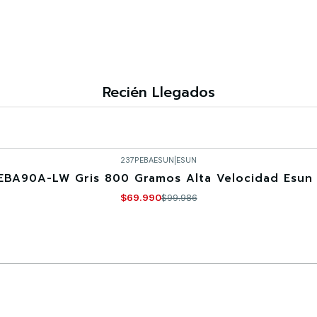
Recién Llegados
237PEBAESUN
|
ESUN
EBA90A-LW Gris 800 Gramos Alta Velocidad Esun 
$69.990
$99.986
Comprar ahora