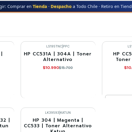
gir: Comprar en
Tienda
·
Despacho
a Todo Chile · Retiro en Tien
CP2025
LS195TNC
|
PPC
LS
|
HP CC531A | 304A | Toner
HP CC5
-30%
-30%
Alternativo
Toner
Agotado
$10.990
$10
$15.700
Cantidad
VER DETALLES
Co
LK39593
|
KATUN
32 |
HP 304 | Magenta |
-30%
atun
CC533 | Toner Alternativo
Katun
Agotado