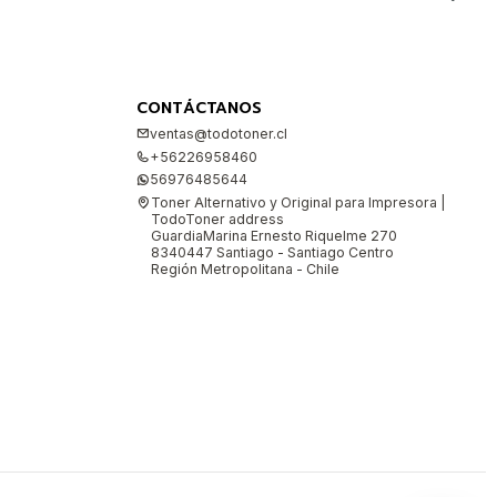
CONTÁCTANOS
ventas@todotoner.cl
+56226958460
56976485644
Toner Alternativo y Original para Impresora |
TodoToner address
GuardiaMarina Ernesto Riquelme 270
8340447 Santiago - Santiago Centro
Región Metropolitana - Chile