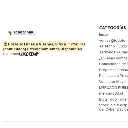
CATEGORÍAS
Inicio
ventas@todotone
🕒 Horario: Lunes a Viernes, 8:45 a
17:50 hrs
Teléfono +562
(continuado) Estacionamientos Disponibles
Términos y Cond
Síguenos
¿Quiénes somos
Condiciones de 
Preguntas Frecu
Políticas de Priv
Venta por Mayor
MERCADO PUBL
mercado3d.cl
Blog Todo Toner |
Stock inicial dis
del Cyber Day de