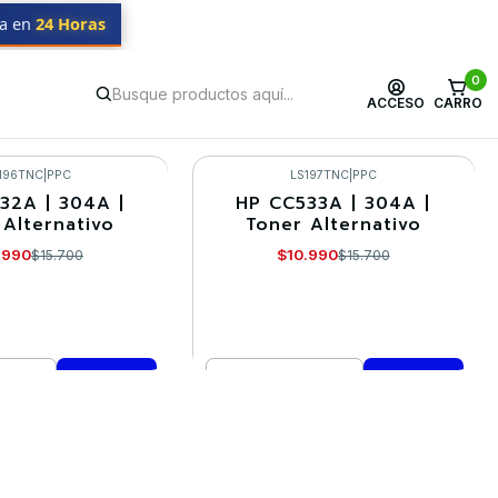
da en
24 Horas
0
ACCESO
CARRO
196TNC
|
PPC
LS197TNC
|
PPC
32A | 304A |
HP CC533A | 304A |
-30%
 Alternativo
Toner Alternativo
.990
$10.990
$15.700
$15.700
Cantidad
mprar ahora
Comprar ahora