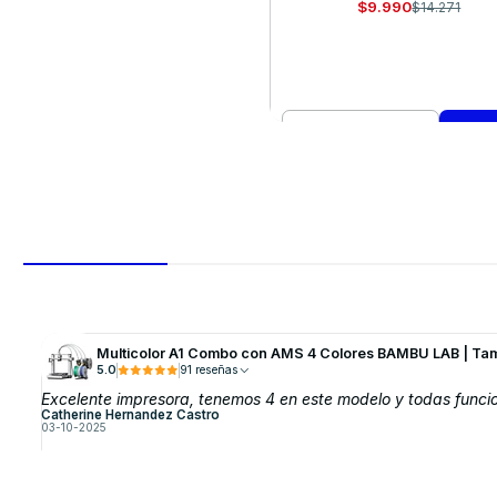
$9.990
$14.271
Cantidad
Comprar ahora
Multicolor A1 Combo con AMS 4 Colores BAMBU LAB | Ta
5.0
91 reseñas
Excelente impresora, tenemos 4 en este modelo y todas funci
Catherine Hernandez Castro
03-10-2025