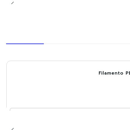
Filamento P
-30%
Nuevo
Cantidad