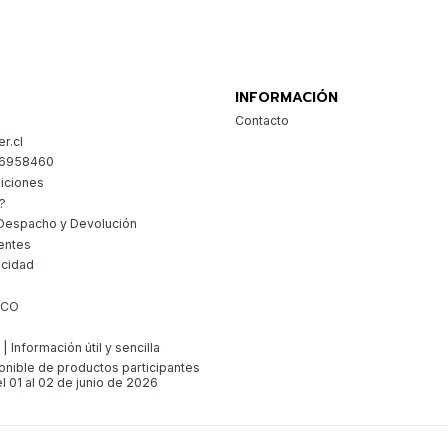
INFORMACIÓN
Contacto
r.cl
26958460
iciones
?
Despacho y Devolución
entes
acidad
ICO
 Información útil y sencilla
ponible de productos participantes
l 01 al 02 de junio de 2026