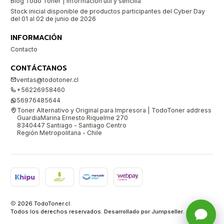
Blog Todo Toner | Información útil y sencilla
Stock inicial disponible de productos participantes del Cyber Day
del 01 al 02 de junio de 2026
INFORMACIÓN
Contacto
CONTÁCTANOS
ventas@todotoner.cl
+56226958460
56976485644
Toner Alternativo y Original para Impresora | TodoToner address
GuardiaMarina Ernesto Riquelme 270
8340447 Santiago - Santiago Centro
Región Metropolitana - Chile
2026 TodoToner.cl.
Todos los derechos reservados.
Desarrollado por Jumpseller
.