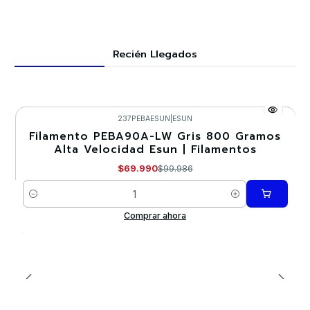
Recién Llegados
237PEBAESUN
|
ESUN
Filamento PEBA90A-LW Gris 800 Gramos
-30%
Alta Velocidad Esun | Filamentos
$69.990
$99.986
Cantidad
Comprar ahora