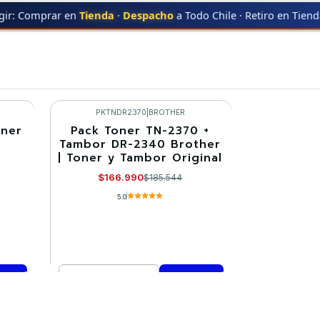
gir: Comprar en
Tienda
·
Despacho
a Todo Chile · Retiro en Tien
TN-2370
TN-2370
PKTNDR2370
|
BROTHER
oner
Pack Toner TN-2370 +
-10%
Tambor DR-2340 Brother
| Toner y Tambor Original
$166.990
$185.544
5.0
Cantidad
Comprar ahora