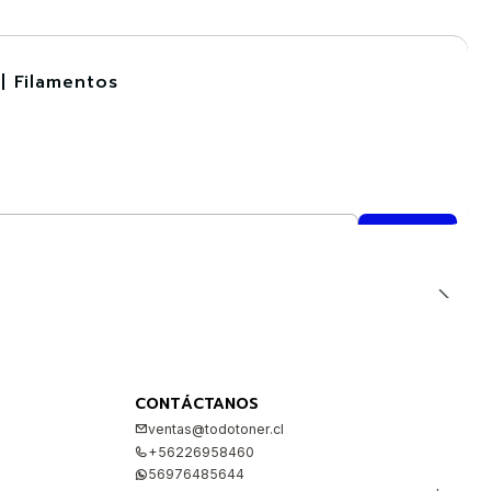
| Filamentos
CONTÁCTANOS
ventas@todotoner.cl
+56226958460
56976485644