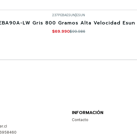
237PEBAESUN
|
ESUN
EBA90A-LW Gris 800 Gramos Alta Velocidad Esun 
$69.990
$99.986
Comprar ahora
INFORMACIÓN
Contacto
r.cl
26958460