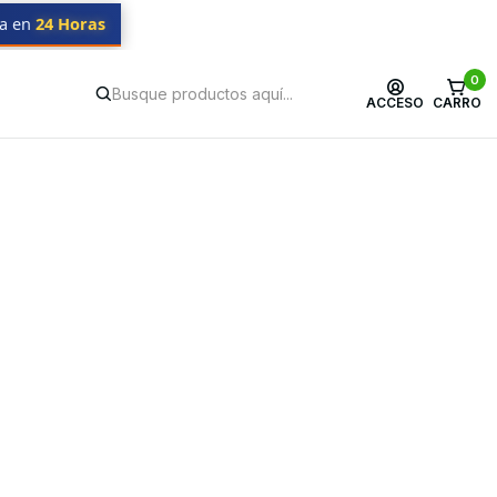
da en
24 Horas
0
ACCESO
CARRO