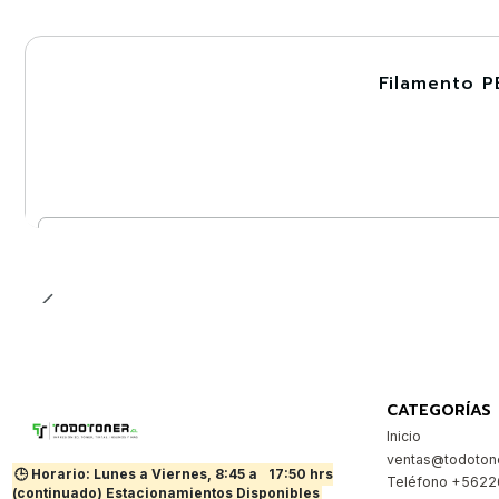
Filamento P
-30%
Cantidad
CATEGORÍAS
Inicio
ventas@todotone
🕒 Horario: Lunes a Viernes, 8:45 a
17:50 hrs
Teléfono +562
(continuado) Estacionamientos Disponibles