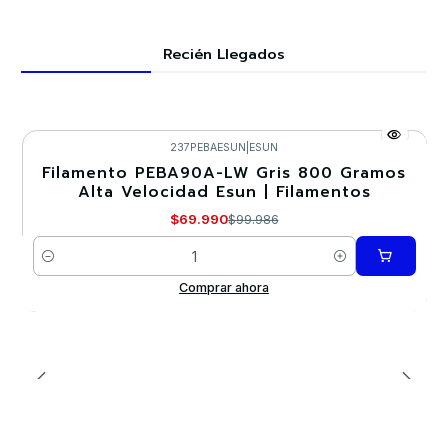
Recién Llegados
237PEBAESUN
|
ESUN
Filamento PEBA90A-LW Gris 800 Gramos
-30%
Alta Velocidad Esun | Filamentos
$69.990
$99.986
Cantidad
Comprar ahora