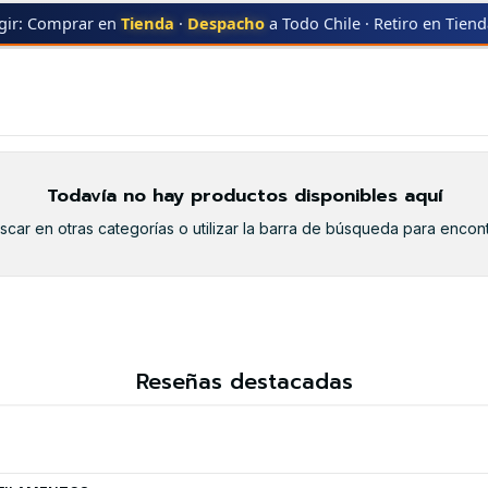
gir: Comprar en
Tienda
·
Despacho
a Todo Chile · Retiro en Tien
ER
MFC-9970CD
MFC-9970CD
Todavía no hay productos disponibles aquí
car en otras categorías o utilizar la barra de búsqueda para encont
Reseñas destacadas