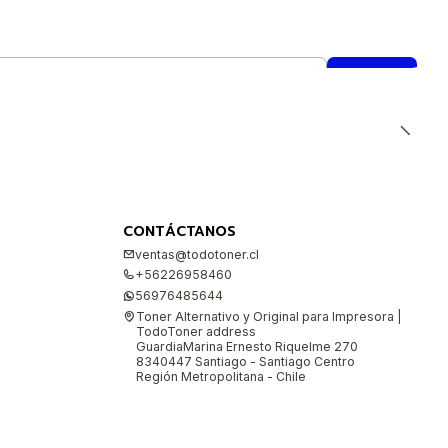
CONTÁCTANOS
ventas@todotoner.cl
+56226958460
56976485644
Toner Alternativo y Original para Impresora |
TodoToner address
GuardiaMarina Ernesto Riquelme 270
8340447 Santiago - Santiago Centro
Región Metropolitana - Chile