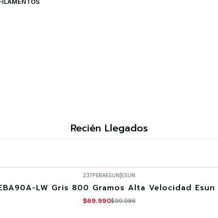
| FILAMENTOS
Recién Llegados
237PEBAESUN
|
ESUN
EBA90A-LW Gris 800 Gramos Alta Velocidad Esun 
$69.990
$99.986