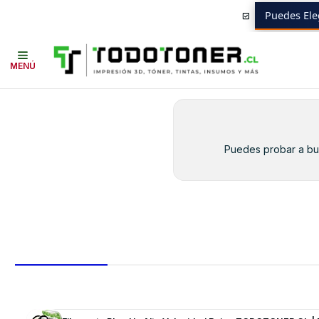
Puedes Ele
Inicio
Toner y tambor
Toner Alternativo
BROTHER
Equipos BROTH
MENÚ
Puedes probar a bus