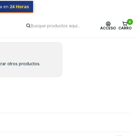
da en
24 Horas
0
ACCESO
CARRO
rar otros productos.