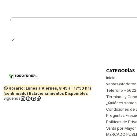
Cantidad
CATEGORÍAS
Inicio
ventas@todotone
🕒 Horario: Lunes a Viernes, 8:45 a
17:50 hrs
Teléfono +562
(continuado) Estacionamientos Disponibles
Términos y Cond
Síguenos
¿Quiénes somos
Condiciones de 
Preguntas Frecu
Políticas de Priv
Venta por Mayor
MERCADO PUBL