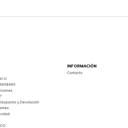
Comprar ahora
INFORMACIÓN
Contacto
r.cl
26958460
iciones
?
Despacho y Devolución
entes
acidad
ICO