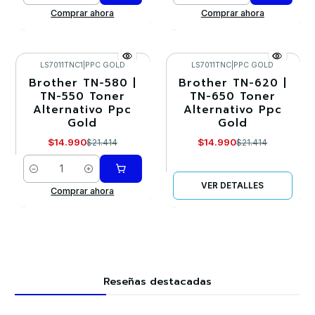
Comprar ahora
Comprar ahora
LS7011TNC1
|
PPC GOLD
LS7011TNC
|
PPC GOLD
Brother TN-580 |
Brother TN-620 |
-30%
-30%
TN-550 Toner
TN-650 Toner
Alternativo Ppc
Alternativo Ppc
Agotado
Gold
Gold
$14.990
$14.990
$21.414
$21.414
Cantidad
VER DETALLES
Comprar ahora
Reseñas destacadas