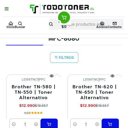
Puedes Elegir: Comprar en
Tienda
·
Despacho
a Todo Chile · Retiro en
Tienda en
24 Horas
0
Inicio
Toner y tambor
Toner Alternativo
BROTHER
$0
Inicio
Buscar
Acceso
Contacto
Equipos BROTHER
MFC-8680
MFC-8680
FILTROS
LS199TNC1
|
PPC
LS199TNC
|
PPC
Brother TN-580 |
Brother TN-620 |
-30%
-30%
TN-550 | Toner
TN-650 | Toner
Alternativo
Alternativo
$12.990
$12.990
$18.557
$18.557
5.0
Cantidad
Cantidad