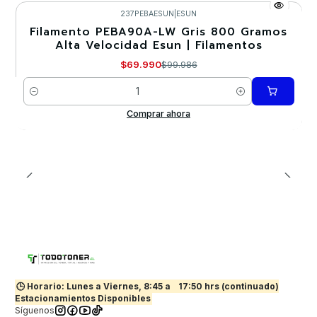
237PEBAESUN
|
ESUN
Filamento PEBA90A-LW Gris 800 Gramos
-30%
Alta Velocidad Esun | Filamentos
$69.990
$99.986
Cantidad
Comprar ahora
🕒 Horario: Lunes a Viernes, 8:45 a
17:50 hrs (continuado)
Estacionamientos Disponibles
Síguenos