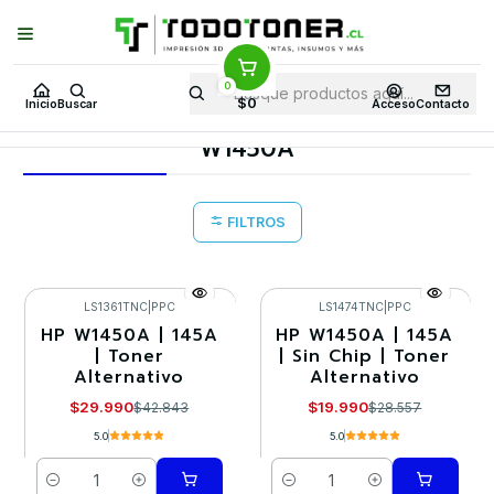
Puedes Elegir: Comprar en
Tienda
·
Despacho
a Todo Chile · Retiro en
Tienda en
24 Horas
0
Inicio
Toner y tambor
Toner Alternativo
HP
Insumos HP
$0
Inicio
Buscar
Acceso
Contacto
W1450A
W1450A
FILTROS
LS1361TNC
|
PPC
LS1474TNC
|
PPC
HP W1450A | 145A
HP W1450A | 145A
-30%
-30%
| Toner
| Sin Chip | Toner
Alternativo
Alternativo
$29.990
$19.990
$42.843
$28.557
5.0
5.0
Cantidad
Cantidad