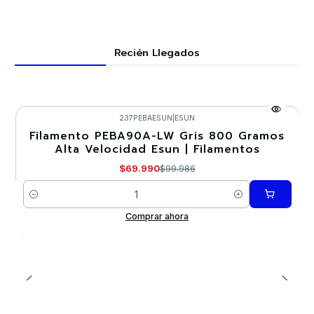
Recién Llegados
237PEBAESUN
|
ESUN
Filamento PEBA90A-LW Gris 800 Gramos
-30%
Alta Velocidad Esun | Filamentos
Nuevo
$69.990
$99.986
Cantidad
Comprar ahora