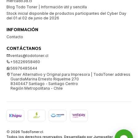
mercado3d.cl
Blog Todo Toner | Información útil y sencilla
Stock inicial disponible de productos participantes del Cyber Day
del 01 al 02 de junio de 2026
INFORMACIÓN
Contacto
CONTÁCTANOS
ventas@todotoner.cl
+56226958460
56976485644
Toner Alternativo y Original para Impresora | TodoToner address
GuardiaMarina Ernesto Riquelme 270
8340447 Santiago - Santiago Centro
Región Metropolitana - Chile
2026 TodoToner.cl.
Todos los derechos reservados.
Desarrollado por Jumpseller
.