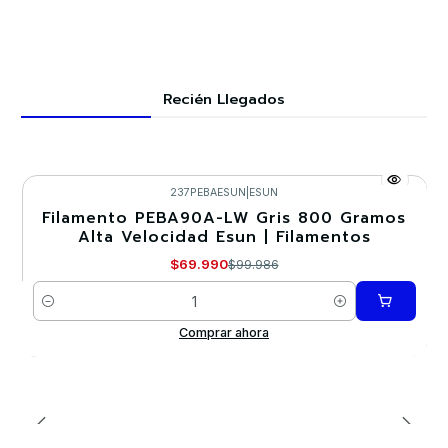
Recién Llegados
237PEBAESUN
|
ESUN
Filamento PEBA90A-LW Gris 800 Gramos
-30%
Alta Velocidad Esun | Filamentos
Nuevo
$69.990
$99.986
Cantidad
Comprar ahora