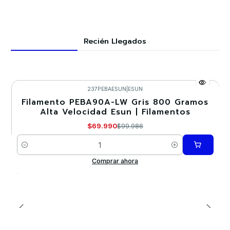
Recién Llegados
237PEBAESUN
|
ESUN
Filamento PEBA90A-LW Gris 800 Gramos
-30%
Alta Velocidad Esun | Filamentos
Nuevo
$69.990
$99.986
Cantidad
Comprar ahora