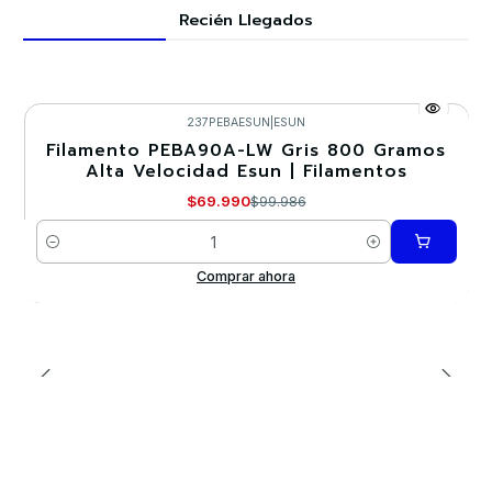
Recién Llegados
237PEBAESUN
|
ESUN
Filamento PEBA90A-LW Gris 800 Gramos
-30%
Alta Velocidad Esun | Filamentos
Nuevo
$69.990
$99.986
Cantidad
Comprar ahora