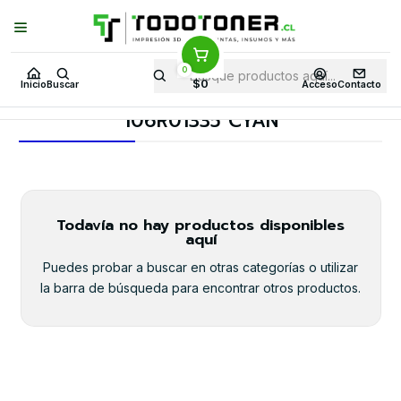
Puedes Elegir: Comprar en
Tienda
·
Despacho
a Todo Chile · Retiro en
Tienda en
24 Horas
0
Inicio
Toner y tambor
Toner Alternativo
XEROX
Insumos XEROX
$0
Inicio
Buscar
Acceso
Contacto
106R01335 CYAN
106R01335 CYAN
Todavía no hay productos disponibles
aquí
Puedes probar a buscar en otras categorías o utilizar
la barra de búsqueda para encontrar otros productos.