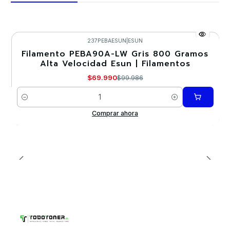
237PEBAESUN
|
ESUN
Filamento PEBA90A-LW Gris 800 Gramos
-30%
Alta Velocidad Esun | Filamentos
$69.990
$99.986
Cantidad
Comprar ahora