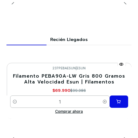
Recién Llegados
237PEBAESUN
|
ESUN
Filamento PEBA90A-LW Gris 800 Gramos
-30%
Alta Velocidad Esun | Filamentos
$69.990
$99.986
Cantidad
Comprar ahora