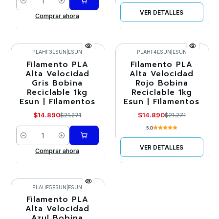
Cantidad
VER DETALLES
Comprar ahora
PLAHF3ESUN
|
ESUN
PLAHF4ESUN
|
ESUN
Filamento PLA
Filamento PLA
-30%
-30%
Alta Velocidad
Alta Velocidad
Gris Bobina
Rojo Bobina
Agotado
Reciclable 1kg
Reciclable 1kg
Esun | Filamentos
Esun | Filamentos
$14.890
$14.890
$21.271
$21.271
5.0
Cantidad
VER DETALLES
Comprar ahora
PLAHF5ESUN
|
ESUN
Filamento PLA
-30%
Alta Velocidad
Azul Bobina
Llega el 30/08/2026