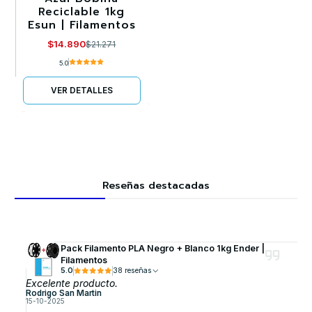
Reciclable 1kg
Esun | Filamentos
$14.890
$21.271
5.0
VER DETALLES
Reseñas destacadas
Pack Filamento PLA Negro + Blanco 1kg Ender |
Filamentos
5.0
38 reseñas
Excelente producto.
Rodrigo San Martin
15-10-2025