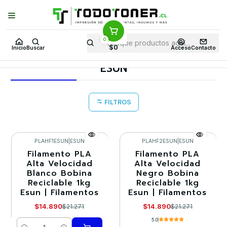
Puedes Elegir: Comprar en
Tienda
·
Despacho
a Todo Chile · Retiro en
Tienda en
24 Horas
0
Inicio
Todo 3D
FILAMENTOS
TODO PLA
$0
Inicio
Buscar
Acceso
Contacto
PLA ALTA VELOCIDAD (PLA HS)
ESUN
ESUN
FILTROS
PLAHF1ESUN
|
ESUN
PLAHF2ESUN
|
ESUN
Filamento PLA
Filamento PLA
-30%
-30%
Alta Velocidad
Alta Velocidad
Blanco Bobina
Negro Bobina
Agotado
Reciclable 1kg
Reciclable 1kg
Esun | Filamentos
Esun | Filamentos
$14.890
$14.890
$21.271
$21.271
5.0