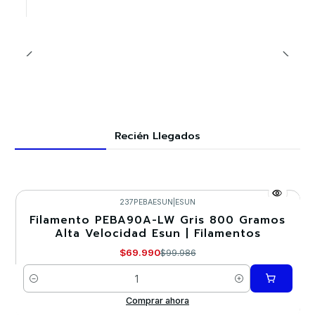
Recién Llegados
237PEBAESUN
|
ESUN
Filamento PEBA90A-LW Gris 800 Gramos
-30%
Alta Velocidad Esun | Filamentos
Nuevo
$69.990
$99.986
Cantidad
Comprar ahora