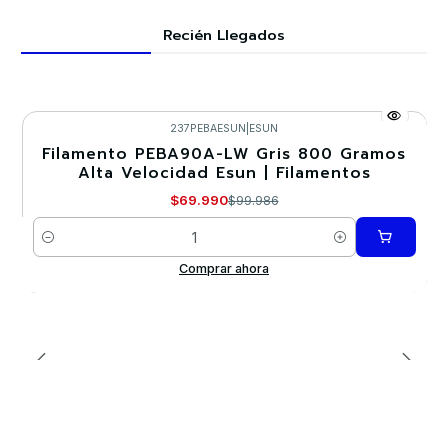
Recién Llegados
237PEBAESUN
|
ESUN
Filamento PEBA90A-LW Gris 800 Gramos
-30%
Alta Velocidad Esun | Filamentos
$69.990
$99.986
Cantidad
Comprar ahora