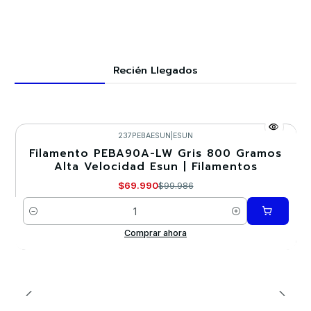
Recién Llegados
237PEBAESUN
|
ESUN
Filamento PEBA90A-LW Gris 800 Gramos
-30%
Alta Velocidad Esun | Filamentos
Nuevo
$69.990
$99.986
Cantidad
Comprar ahora