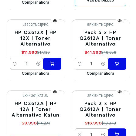
VER DETALLES
Comprar ahora
LS902TNC1
|
PPC
5PK154TNC
|
PPC
HP Q2612X | HP
Pack 5 x HP
-30%
-10%
12X | Toner
Q2612A | Toner
Alternativo
Alternativo
$11.990
$41.990
$17.129
$46.656
Cantidad
Cantidad
Comprar ahora
Comprar ahora
LK44301
|
KATUN
2PK154TNC
|
PPC
HP Q2612A | HP
Pack 2 x HP
-30%
-10%
12A | Toner
Q2612A | Toner
Alternativo Katun
Alternativo
Agotado
$9.990
$16.990
$14.271
$18.878