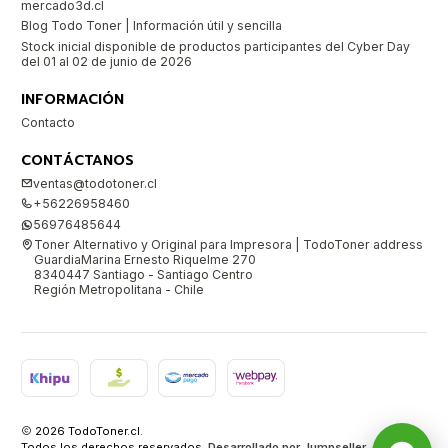
mercado3d.cl
Blog Todo Toner | Información útil y sencilla
Stock inicial disponible de productos participantes del Cyber Day
del 01 al 02 de junio de 2026
INFORMACIÓN
Contacto
CONTÁCTANOS
ventas@todotoner.cl
+56226958460
56976485644
Toner Alternativo y Original para Impresora | TodoToner address
GuardiaMarina Ernesto Riquelme 270
8340447 Santiago - Santiago Centro
Región Metropolitana - Chile
2026 TodoToner.cl.
Todos los derechos reservados.
Desarrollado por Jumpseller
.