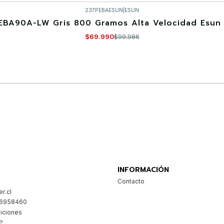
237PEBAESUN
|
ESUN
EBA90A-LW Gris 800 Gramos Alta Velocidad Esun 
$69.990
$99.986
Comprar ahora
INFORMACIÓN
Contacto
r.cl
26958460
iciones
?