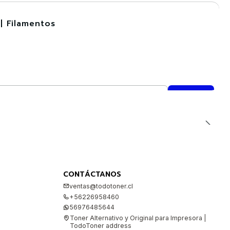
| Filamentos
CONTÁCTANOS
ventas@todotoner.cl
+56226958460
56976485644
Toner Alternativo y Original para Impresora |
TodoToner address