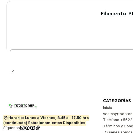
Filamento P
-30%
Nuevo
Cantidad
CATEGORÍAS
Inicio
ventas@todotone
🕒 Horario: Lunes a Viernes, 8:45 a
17:50 hrs
Teléfono +562
(continuado) Estacionamientos Disponibles
Términos y Cond
Síguenos
¿Quiénes somos