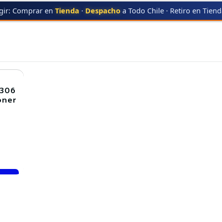
gir: Comprar en
Tienda
·
Despacho
a Todo Chile · Retiro en Tien
06R02306
106R02306
2306
oner