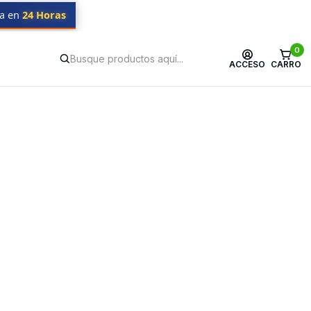
da en
24 Horas
0
ACCESO
CARRO