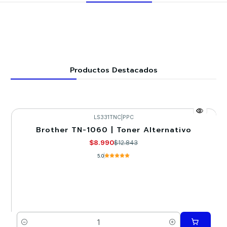
Productos Destacados
LS331TNC
|
PPC
Brother TN-1060 | Toner Alternativo
-30%
$8.990
$12.843
5.0