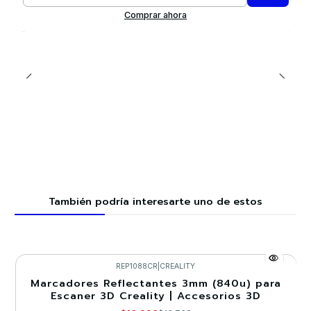
Cantidad
Comprar ahora
También podría interesarte uno de estos
REP1088CR
|
CREALITY
Marcadores Reflectantes 3mm (840u) para
-20%
Escaner 3D Creality | Accesorios 3D
Agotado