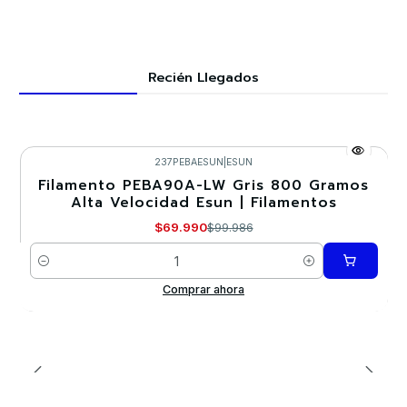
Recién Llegados
237PEBAESUN
|
ESUN
Filamento PEBA90A-LW Gris 800 Gramos
-30%
Alta Velocidad Esun | Filamentos
$69.990
$99.986
Cantidad
Comprar ahora