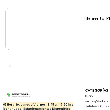
Filamento P
-30%
Cantidad
CATEGORÍAS
Inicio
ventas@todotone
🕒 Horario: Lunes a Viernes, 8:45 a
17:50 hrs
Teléfono +562
(continuado) Estacionamientos Disponibles