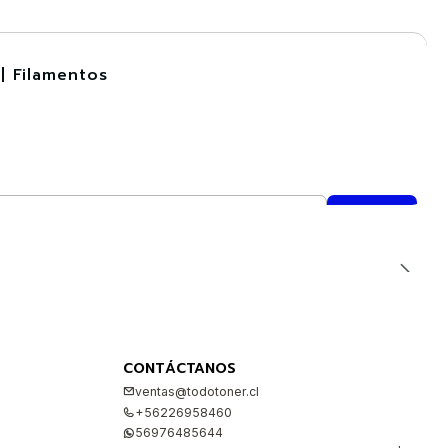
| Filamentos
CONTÁCTANOS
ventas@todotoner.cl
+56226958460
56976485644