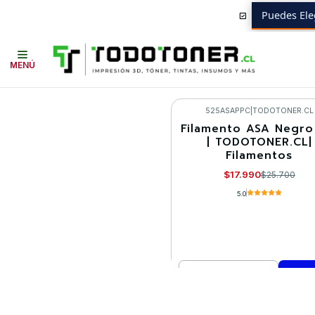
Puedes Ele
Inicio
Todo 3D
FILAMENTOS
TODO ASA
ASA
TODOTONER.CL
MENÚ
525ASAPPC
|
TODOTONER.CL
Filamento ASA Negro
-30%
| TODOTONER.CL|
Filamentos
$17.990
$25.700
5.0
Cantidad
Comprar ahora