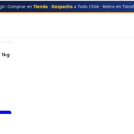
gir: Comprar en
Tienda
·
Despacho
a Todo Chile · Retiro en Tien
TODOTONER.CL
 1kg