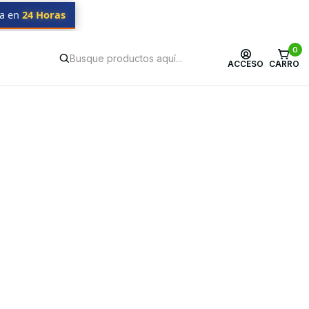
da en
24 Horas
0
ACCESO
CARRO