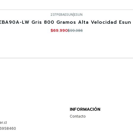
237PEBAESUN
|
ESUN
EBA90A-LW Gris 800 Gramos Alta Velocidad Esun 
$69.990
$99.986
Comprar ahora
INFORMACIÓN
Contacto
r.cl
26958460