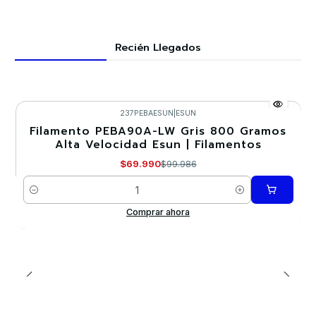
Recién Llegados
237PEBAESUN
|
ESUN
Filamento PEBA90A-LW Gris 800 Gramos
-30%
Alta Velocidad Esun | Filamentos
Nuevo
$69.990
$99.986
Cantidad
Comprar ahora