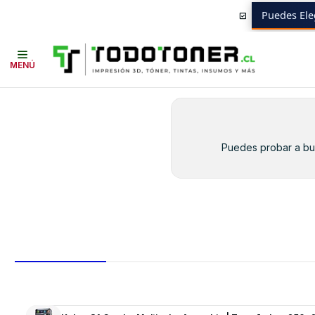
Puedes Ele
Inicio
Toner y tambor
Toner Original
RICOH
Equipos RICOH
LD-1
MENÚ
Puedes probar a bus