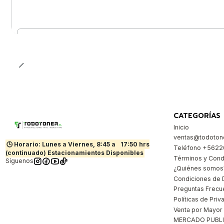
Cantidad
CATEGORÍAS
Inicio
ventas@todotone
🕒 Horario: Lunes a Viernes, 8:45 a
17:50 hrs
Teléfono +562
(continuado) Estacionamientos Disponibles
Términos y Cond
Síguenos
¿Quiénes somos
Condiciones de 
Preguntas Frecu
Políticas de Priv
Venta por Mayor
MERCADO PUBL