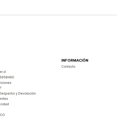
Comprar ahora
INFORMACIÓN
Contacto
r.cl
26958460
iciones
?
Despacho y Devolución
entes
acidad
ICO