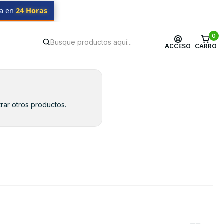
da en
24 Horas
0
ACCESO
CARRO
rar otros productos.