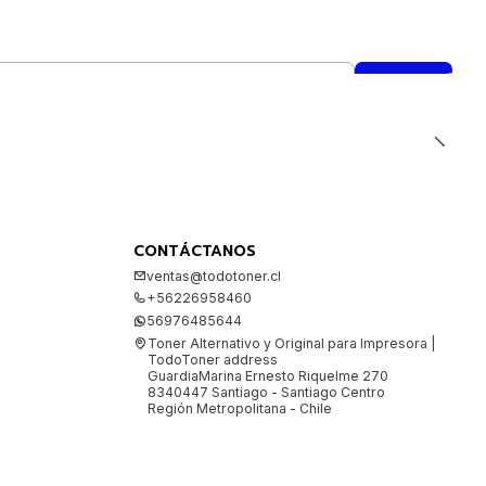
CONTÁCTANOS
ventas@todotoner.cl
+56226958460
56976485644
Toner Alternativo y Original para Impresora |
TodoToner address
GuardiaMarina Ernesto Riquelme 270
8340447 Santiago - Santiago Centro
Región Metropolitana - Chile