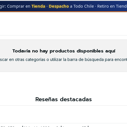
gir: Comprar en
Tienda
·
Despacho
a Todo Chile · Retiro en Tien
20
LD-120
Todavía no hay productos disponibles aquí
car en otras categorías o utilizar la barra de búsqueda para encont
Reseñas destacadas