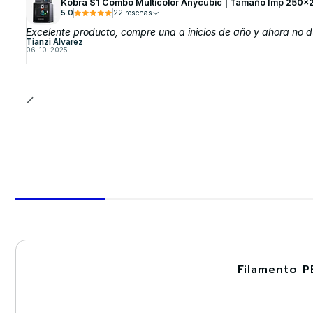
Kobra S1 Combo Multicolor Anycubic | Tamaño Imp 250x
5.0
22 reseñas
Excelente producto, compre una a inicios de año y ahora no du
Tianzi Alvarez
06-10-2025
Filamento P
-30%
Nuevo