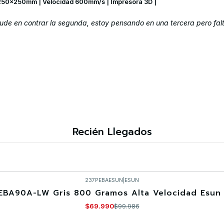
250x250mm | Velocidad 600mm/s | Impresora 3D |
de en contrar la segunda, estoy pensando en una tercera pero falta 
Recién Llegados
237PEBAESUN
|
ESUN
EBA90A-LW Gris 800 Gramos Alta Velocidad Esun 
$69.990
$99.986