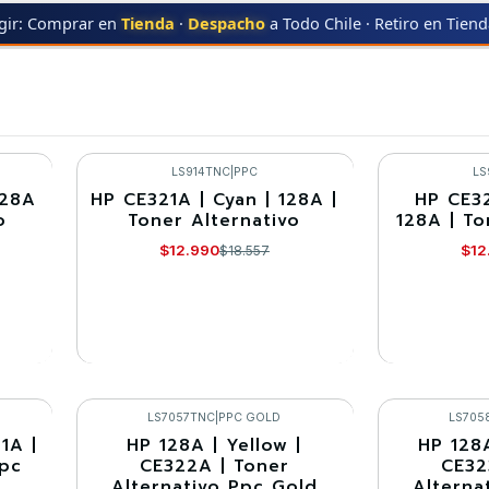
gir: Comprar en
Tienda
·
Despacho
a Todo Chile · Retiro en Tien
CP1523
LS914TNC
|
PPC
LS
128A
HP CE321A | Cyan | 128A |
HP CE32
-30%
-30%
o
Toner Alternativo
128A | To
Agotado
Agotado
$12.990
$12
$18.557
VER DETALLES
VE
LS7057TNC
|
PPC GOLD
LS705
1A |
HP 128A | Yellow |
HP 128
-30%
-30%
Ppc
CE322A | Toner
CE32
Alternativo Ppc Gold
Alterna
Agotado
Agotado