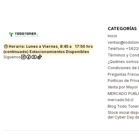
CATEGORÍAS
Inicio
ventas@todotone
🕒 Horario: Lunes a Viernes, 8:45 a
17:50 hrs
Teléfono +562
(continuado) Estacionamientos Disponibles
Términos y Cond
Síguenos
¿Quiénes somos
Condiciones de 
Preguntas Frecu
Políticas de Priv
Venta por Mayor
MERCADO PUBL
mercado3d.cl
Blog Todo Toner |
Stock inicial dis
del Cyber Day de