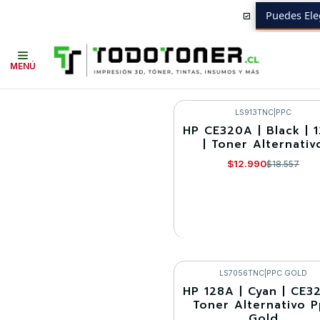
Puedes Ele
Inicio
Toner y tambor
Toner Alternativo
HP
Equipos HP
CP1523
MENÚ
LS913TNC
|
PPC
HP CE320A | Black | 
-30%
| Toner Alternativ
Agotado
$12.990
$18.557
VER DETALLES
LS7056TNC
|
PPC GOLD
HP 128A | Cyan | CE32
-30%
Toner Alternativo 
Gold
Agotado