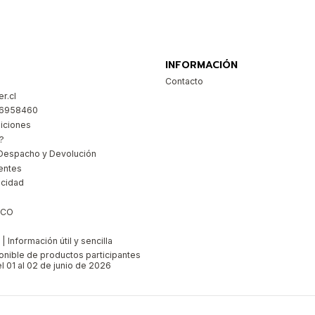
INFORMACIÓN
Contacto
r.cl
26958460
iciones
?
Despacho y Devolución
entes
acidad
ICO
 Información útil y sencilla
ponible de productos participantes
l 01 al 02 de junio de 2026