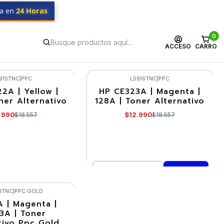
da en
24 Horas
0
ACCESO
CARRO
915TNC
|
PPC
LS916TNC
|
PPC
2A | Yellow |
HP CE323A | Magenta |
-30%
ner Alternativo
128A | Toner Alternativo
.990
$12.990
$18.557
$18.557
Cantidad
R DETALLES
Comprar ahora
8TNC
|
PPC GOLD
A | Magenta |
3A | Toner
tivo Ppc Gold