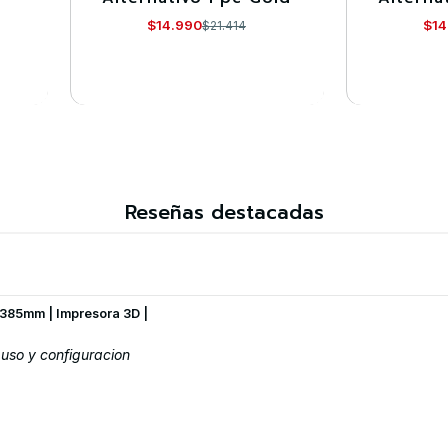
$14.990
$14
$21.414
VER DETALLES
VE
Reseñas destacadas
385mm | Impresora 3D |
uso y configuracion