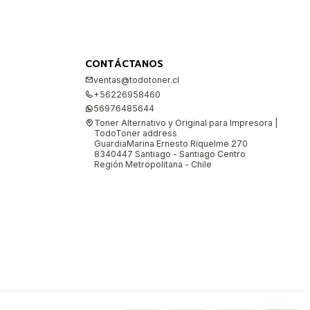
CONTÁCTANOS
ventas@todotoner.cl
+56226958460
56976485644
Toner Alternativo y Original para Impresora |
TodoToner address
GuardiaMarina Ernesto Riquelme 270
8340447 Santiago - Santiago Centro
Región Metropolitana - Chile