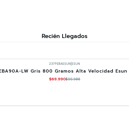
Recién Llegados
237PEBAESUN
|
ESUN
EBA90A-LW Gris 800 Gramos Alta Velocidad Esun 
$69.990
$99.986
Comprar ahora