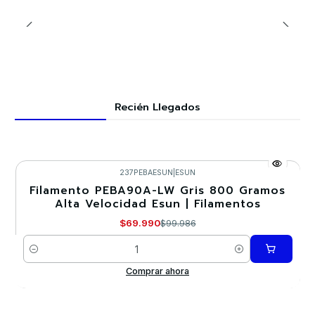
Recién Llegados
237PEBAESUN
|
ESUN
Filamento PEBA90A-LW Gris 800 Gramos
-30%
Alta Velocidad Esun | Filamentos
$69.990
$99.986
Cantidad
Comprar ahora