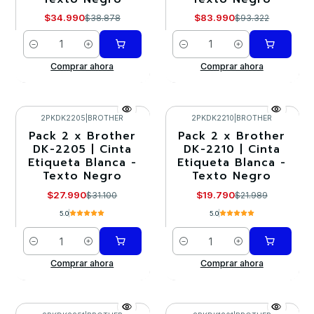
$34.990
$83.990
$38.878
$93.322
Cantidad
Cantidad
Comprar ahora
Comprar ahora
2PKDK2205
|
BROTHER
2PKDK2210
|
BROTHER
Pack 2 x Brother
Pack 2 x Brother
-10%
-10%
DK-2205 | Cinta
DK-2210 | Cinta
Etiqueta Blanca -
Etiqueta Blanca -
Texto Negro
Texto Negro
$27.990
$19.790
$31.100
$21.989
5.0
5.0
Cantidad
Cantidad
Comprar ahora
Comprar ahora