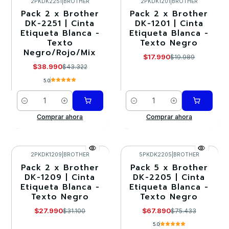
2PKDK2251
|
BROTHER
2PKDK1201
|
BROTHER
Pack 2 x Brother
Pack 2 x Brother
-10%
-10%
DK-2251 | Cinta
DK-1201 | Cinta
Etiqueta Blanca -
Etiqueta Blanca -
Texto
Texto Negro
Negro/Rojo/Mix
$17.990
$19.989
$38.990
$43.322
5.0
Cantidad
Cantidad
Comprar ahora
Comprar ahora
2PKDK1209
|
BROTHER
5PKDK2205
|
BROTHER
Pack 2 x Brother
Pack 5 x Brother
-10%
-10%
DK-1209 | Cinta
DK-2205 | Cinta
Etiqueta Blanca -
Etiqueta Blanca -
Texto Negro
Texto Negro
$27.990
$67.890
$31.100
$75.433
5.0