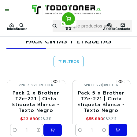
Puedes Elegir: Comprar en
Tienda
·
Despacho
a Todo Chile · Retiro en
Tienda en
24 Horas
0
Inicio
Todo etiquetas
CINTAS Y ETIQUETAS
$0
Inicio
Buscar
Acceso
Contacto
PACK CINTAS Y ETIQUETAS
PACK CINTAS Y ETIQUETAS
FILTROS
2PKTZE221
|
BROTHER
5PKTZE221
|
BROTHER
Pack 2 x Brother
Pack 5 x Brother
-10%
-10%
TZe-221 | Cinta
TZe-221 | Cinta
Etiqueta Blanca -
Etiqueta Blanca -
Texto Negro
Texto Negro
$23.680
$55.990
$26.311
$62.211
Cantidad
Cantidad