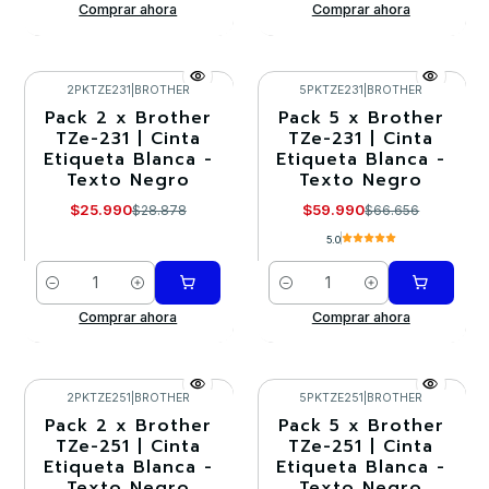
Comprar ahora
Comprar ahora
2PKTZE231
|
BROTHER
5PKTZE231
|
BROTHER
Pack 2 x Brother
Pack 5 x Brother
-10%
-10%
TZe-231 | Cinta
TZe-231 | Cinta
Etiqueta Blanca -
Etiqueta Blanca -
Texto Negro
Texto Negro
$25.990
$59.990
$28.878
$66.656
5.0
Cantidad
Cantidad
Comprar ahora
Comprar ahora
2PKTZE251
|
BROTHER
5PKTZE251
|
BROTHER
Pack 2 x Brother
Pack 5 x Brother
-10%
-10%
TZe-251 | Cinta
TZe-251 | Cinta
Etiqueta Blanca -
Etiqueta Blanca -
Texto Negro
Texto Negro