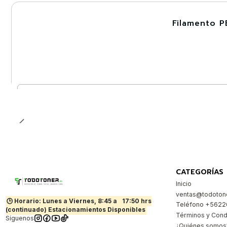
Filamento P
-30%
Nuevo
Cantidad
CATEGORÍAS
Inicio
ventas@todotone
🕒 Horario: Lunes a Viernes, 8:45 a
17:50 hrs
Teléfono +562
(continuado) Estacionamientos Disponibles
Términos y Cond
Síguenos
¿Quiénes somos