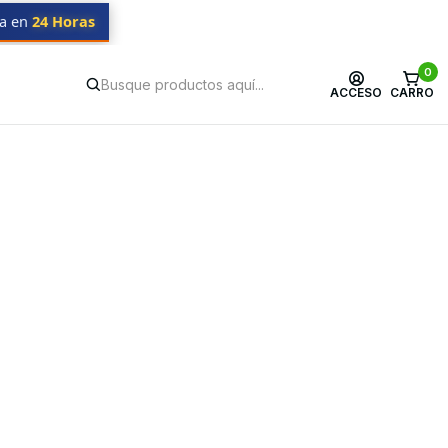
da en
24 Horas
0
ACCESO
CARRO