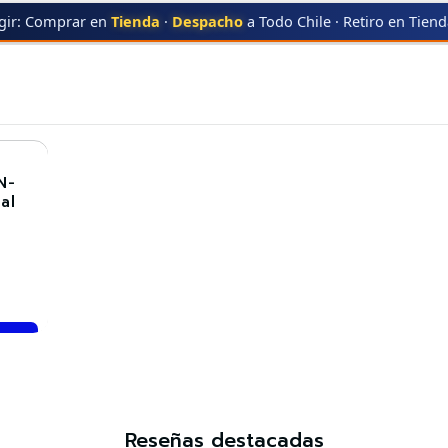
gir: Comprar en
Tienda
·
Despacho
a Todo Chile · Retiro en Tien
PACK 2 X TN-2370
PACK 2 X TN-2370
N-
al
Reseñas destacadas