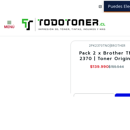
Puedes Ele
Inicio
Toner y tambor
Toner Original
BROTHER
Insumos BROTHER
MENÚ
2PK2370TNO
|
BROTHER
Pack 2 x Brother T
-10%
2370 | Toner Origin
$139.990
$155.544
Cantidad
Comprar ahora