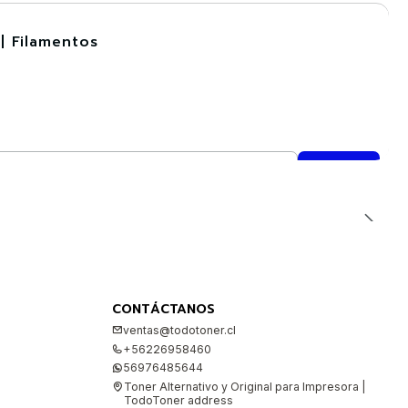
| Filamentos
CONTÁCTANOS
ventas@todotoner.cl
+56226958460
56976485644
Toner Alternativo y Original para Impresora |
TodoToner address