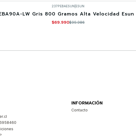
237PEBAESUN
|
ESUN
EBA90A-LW Gris 800 Gramos Alta Velocidad Esun 
$69.990
$99.986
Comprar ahora
INFORMACIÓN
Contacto
r.cl
26958460
iciones
?