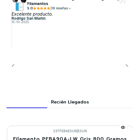
Filamentos
5.0
38 reseñas
Excelente producto.
Rodrigo San Martin
15-10-2025
Recién Llegados
237PEBAESUN
|
ESUN
Filamento PEBA90A-LW Gris 800 Gramos
-30%