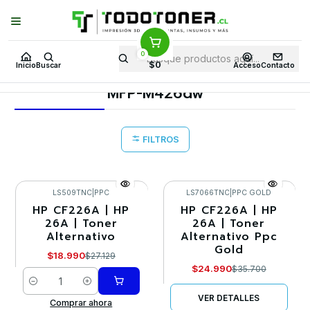
Puedes Elegir: Comprar en
Tienda
·
Despacho
a Todo Chile · Retiro en
Tienda en
24 Horas
0
Inicio
Toner y tambor
Toner Alternativo
HP
Equipos HP
$0
Inicio
Buscar
Acceso
Contacto
MFP-M426dw
MFP-M426dw
FILTROS
LS509TNC
|
PPC
LS7066TNC
|
PPC GOLD
HP CF226A | HP
HP CF226A | HP
-30%
-30%
26A | Toner
26A | Toner
Alternativo
Alternativo Ppc
Agotado
Gold
$18.990
$27.129
$24.990
$35.700
Cantidad
VER DETALLES
Comprar ahora