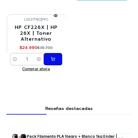
LS521TNC
|
PPC
HP CF226X | HP
-30%
26X | Toner
Alternativo
$24.990
$35.700
Cantidad
Comprar ahora
Reseñas destacadas
Pack Filamento PLA Negro + Blanco 1kg Ender |