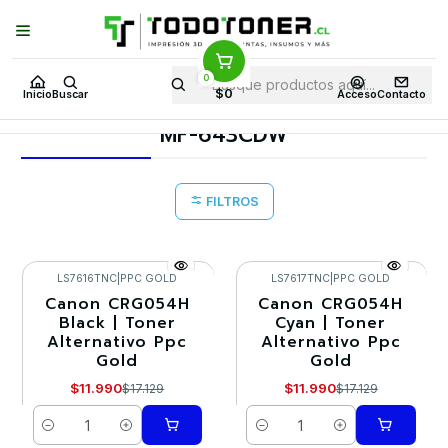
Puedes Elegir: Comprar en
Tienda
·
Despacho
a Todo Chile · Retiro en
Tienda en
24 Horas
0
Inicio
Toner y tambor
Toner Alternativo
CANON
$0
Inicio
Buscar
Acceso
Contacto
Equipos CANON
MF-643CDW
MF-643CDW
FILTROS
LS7616TNC
|
PPC GOLD
LS7617TNC
|
PPC GOLD
Canon CRG054H
Canon CRG054H
-30%
-30%
Black | Toner
Cyan | Toner
Alternativo Ppc
Alternativo Ppc
Gold
Gold
$11.990
$11.990
$17.129
$17.129
Cantidad
Cantidad