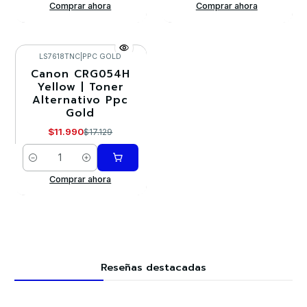
Comprar ahora
Comprar ahora
LS7618TNC
|
PPC GOLD
Canon CRG054H
-30%
Yellow | Toner
Alternativo Ppc
Gold
$11.990
$17.129
Cantidad
Comprar ahora
Reseñas destacadas