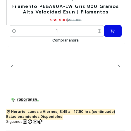
Filamento PEBA90A-LW Gris 800 Gramos
-30%
Alta Velocidad Esun | Filamentos
Nuevo
$69.990
$99.986
Cantidad
Comprar ahora
🕒 Horario: Lunes a Viernes, 8:45 a
17:50 hrs (continuado)
Estacionamientos Disponibles
Síguenos