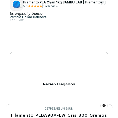
Filamento PLA Cyan 1kg BAMBU LAB | Filamentos
5.0
5 reseñas
Es original y bueno
Patricio Collao Caiconte
07-10-2025
Recién Llegados
237PEBAESUN
|
ESUN
Filamento PEBA90A-LW Gris 800 Gramos
-30%