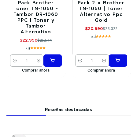
Pack Brother
Pack 2 x Brother
-10%
-10%
Toner TN-1060 +
TN-1060 | Toner
Tambor DR-1060
Alternativo Ppc
PPC | Toner y
Gold
Tambor
$20.990
$23.322
Alternativo
5.0
$22.990
$25.544
4.8
Cantidad
Cantidad
Comprar ahora
Comprar ahora
Reseñas destacadas