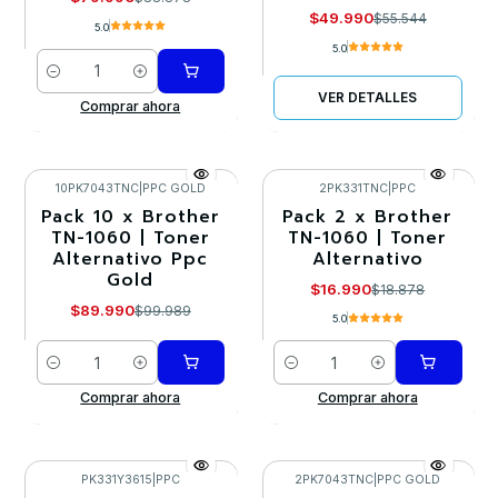
$49.990
$55.544
5.0
5.0
Cantidad
VER DETALLES
Comprar ahora
10PK7043TNC
|
PPC GOLD
2PK331TNC
|
PPC
Pack 10 x Brother
Pack 2 x Brother
-10%
-10%
TN-1060 | Toner
TN-1060 | Toner
Alternativo Ppc
Alternativo
Gold
$16.990
$18.878
$89.990
$99.989
5.0
Cantidad
Cantidad
Comprar ahora
Comprar ahora
PK331Y3615
|
PPC
2PK7043TNC
|
PPC GOLD