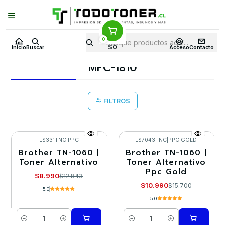
Puedes Elegir: Comprar en
Tienda
·
Despacho
a Todo Chile · Retiro en
Tienda en
24 Horas
0
Inicio
Toner y tambor
Toner Alternativo
BROTHER
$0
Inicio
Buscar
Acceso
Contacto
Equipos BROTHER
MFC-1810
MFC-1810
FILTROS
LS331TNC
|
PPC
LS7043TNC
|
PPC GOLD
Brother TN-1060 |
Brother TN-1060 |
-30%
-30%
Toner Alternativo
Toner Alternativo
Ppc Gold
$8.990
$12.843
$10.990
$15.700
5.0
5.0
Cantidad
Cantidad