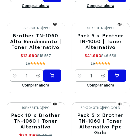
Comprar ahora
Comprar ahora
LSJ1060TNC
|
PPC
5PK331TNC
|
PPC
Brother TN-1060
Pack 5 x Brother
-30%
-10%
Alto Rendimiento |
TN-1060 | Toner
Toner Alternativo
Alternativo
$12.990
$41.990
$18.557
$46.656
5.0
5.0
Cantidad
Cantidad
Comprar ahora
Comprar ahora
10PK331TNC
|
PPC
5PK7043TNC
|
PPC GOLD
Pack 10 x Brother
Pack 5 x Brother
-10%
-10%
TN-1060 | Toner
TN-1060 | Toner
Alternativo
Alternativo Ppc
Agotado
Gold
$79.990
$88.878