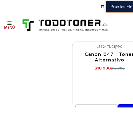
Puedes Ele
Inicio
Toner y tambor
Toner Alternativo
CANON
Equipos CANON
MENÚ
LS624TNC1
|
PPC
Canon 047 | Tone
-30%
Alternativo
$10.990
$15.700
Cantidad
Comprar ahora