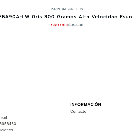
237PEBAESUN
|
ESUN
EBA90A-LW Gris 800 Gramos Alta Velocidad Esun 
$69.990
$99.986
Comprar ahora
INFORMACIÓN
Contacto
r.cl
26958460
iciones