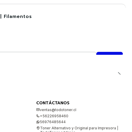
| Filamentos
CONTÁCTANOS
ventas@todotoner.cl
+56226958460
56976485644
Toner Alternativo y Original para Impresora |