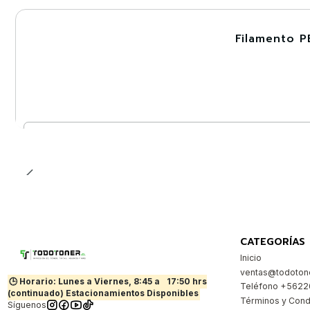
Filamento P
-30%
Cantidad
CATEGORÍAS
Inicio
ventas@todotone
🕒 Horario: Lunes a Viernes, 8:45 a
17:50 hrs
Teléfono +562
(continuado) Estacionamientos Disponibles
Términos y Cond
Síguenos