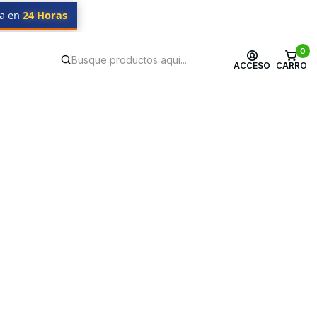
da en
24 Horas
0
ACCESO
CARRO