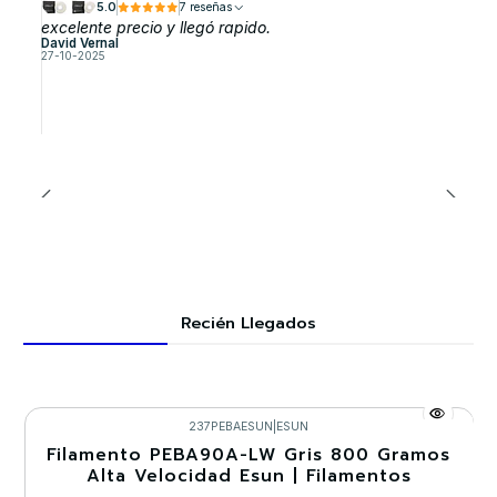
5.0
7 reseñas
excelente precio y llegó rapido.
David Vernal
27-10-2025
Recién Llegados
237PEBAESUN
|
ESUN
Filamento PEBA90A-LW Gris 800 Gramos
-30%
Alta Velocidad Esun | Filamentos