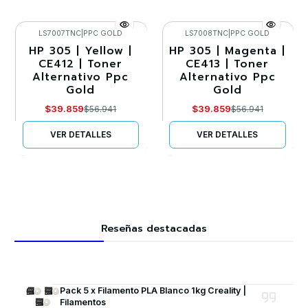
LS7007TNC
|
PPC GOLD
LS7008TNC
|
PPC GOLD
HP 305 | Yellow |
HP 305 | Magenta |
-30%
-30%
CE412 | Toner
CE413 | Toner
Alternativo Ppc
Alternativo Ppc
Agotado
Agotado
Gold
Gold
$39.859
$39.859
$56.941
$56.941
VER DETALLES
VER DETALLES
Reseñas destacadas
Pack 5 x Filamento PLA Blanco 1kg Creality |
Filamentos