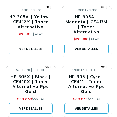
LS388TNC
|
PPC
LS389TNC
|
PPC
HP 305A | Yellow |
HP 305A |
-30%
-30%
CE412Y | Toner
Magenta | CE413M
Alternativo
| Toner
Agotado
Agotado
Alternativo
$28.988
$41.411
$28.988
$41.411
VER DETALLES
VER DETALLES
LS7005TNC
|
PPC GOLD
LS7006TNC
|
PPC GOLD
HP 305X | Black |
HP 305 | Cyan |
-30%
-30%
CE410X | Toner
CE411 | Toner
Alternativo Ppc
Alternativo Ppc
Agotado
Agotado
Gold
Gold
$39.859
$39.859
$56.941
$56.941
VER DETALLES
VER DETALLES