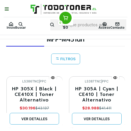
Puedes Elegir: Comprar en
Tienda
·
Despacho
a Todo Chile · Retiro en
Tienda en
24 Horas
0
Inicio
Toner y tambor
Toner Alternativo
HP
Equipos HP
$0
Inicio
Buscar
Acceso
Contacto
MFP-M451dn
MFP-M451dn
FILTROS
LS386TNC
|
PPC
LS387TNC
|
PPC
HP 305X | Black |
HP 305A | Cyan |
-30%
-30%
CE410X | Toner
CE410 | Toner
Alternativo
Alternativo
Agotado
Agotado
$30.196
$28.988
$43.137
$41.411
VER DETALLES
VER DETALLES