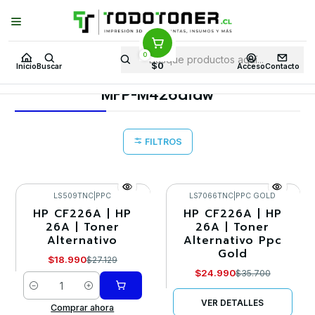
Puedes Elegir: Comprar en
Tienda
·
Despacho
a Todo Chile · Retiro en
Tienda en
24 Horas
0
Inicio
Toner y tambor
Toner Alternativo
HP
Equipos HP
$0
Inicio
Buscar
Acceso
Contacto
MFP-M426dfdw
MFP-M426dfdw
FILTROS
LS509TNC
|
PPC
LS7066TNC
|
PPC GOLD
HP CF226A | HP
HP CF226A | HP
-30%
-30%
26A | Toner
26A | Toner
Alternativo
Alternativo Ppc
Agotado
Gold
$18.990
$27.129
$24.990
$35.700
Cantidad
VER DETALLES
Comprar ahora