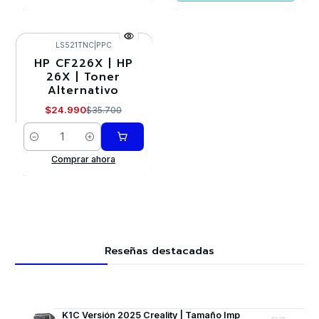
LS521TNC
|
PPC
HP CF226X | HP
-30%
26X | Toner
Alternativo
$24.990
$35.700
Cantidad
Comprar ahora
Reseñas destacadas
K1C Versión 2025 Creality | Tamaño Imp