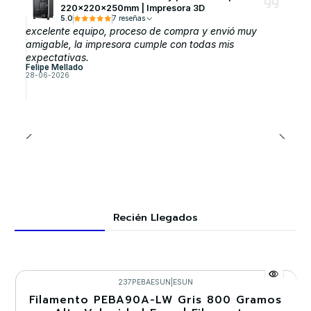
220x220x250mm | Impresora 3D
5.0
7 reseñas
excelente equipo, proceso de compra y envió muy
amigable, la impresora cumple con todas mis
expectativas.
Felipe Mellado
28-06-2026
Recién Llegados
237PEBAESUN
|
ESUN
Filamento PEBA90A-LW Gris 800 Gramos
-30%