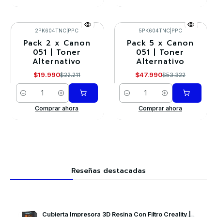
2PK604TNC
|
PPC
5PK604TNC
|
PPC
Pack 2 x Canon
Pack 5 x Canon
-10%
-10%
051 | Toner
051 | Toner
Alternativo
Alternativo
$19.990
$47.990
$22.211
$53.322
Cantidad
Cantidad
Comprar ahora
Comprar ahora
Reseñas destacadas
Cubierta Impresora 3D Resina Con Filtro Creality |