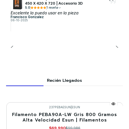
450 X 420 X 720 | Accesorio 3D
5.0
1 reseña
Excelente la puedo usar en la pieza
Francisco Gonzalez
06-10-2025
Recién Llegados
237PEBAESUN
|
ESUN
Filamento PEBA90A-LW Gris 800 Gramos
-30%
Alta Velocidad Esun | Filamentos
$69.990
$99.986