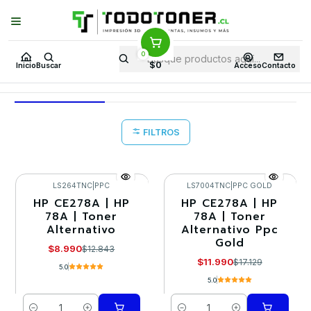
Puedes Elegir: Comprar en
Tienda
·
Despacho
a Todo Chile · Retiro en
Tienda en
24 Horas
0
Inicio
Toner y tambor
Toner Alternativo
HP
Equipos HP
P1607
$0
Inicio
Buscar
Acceso
Contacto
P1607
FILTROS
LS264TNC
|
PPC
LS7004TNC
|
PPC GOLD
HP CE278A | HP
HP CE278A | HP
-30%
-30%
78A | Toner
78A | Toner
Alternativo
Alternativo Ppc
Gold
$8.990
$12.843
$11.990
$17.129
5.0
5.0