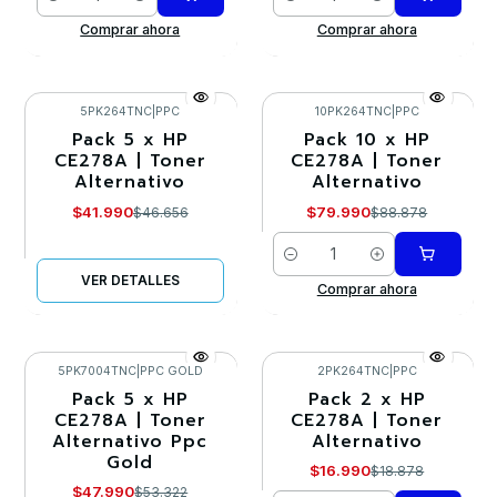
Cantidad
Cantidad
Comprar ahora
Comprar ahora
5PK264TNC
|
PPC
10PK264TNC
|
PPC
Pack 5 x HP
Pack 10 x HP
-10%
-10%
CE278A | Toner
CE278A | Toner
Alternativo
Alternativo
Agotado
$41.990
$79.990
$46.656
$88.878
Cantidad
VER DETALLES
Comprar ahora
5PK7004TNC
|
PPC GOLD
2PK264TNC
|
PPC
Pack 5 x HP
Pack 2 x HP
-10%
-10%
CE278A | Toner
CE278A | Toner
Alternativo Ppc
Alternativo
Agotado
Gold
$16.990
$18.878
$47.990
$53.322