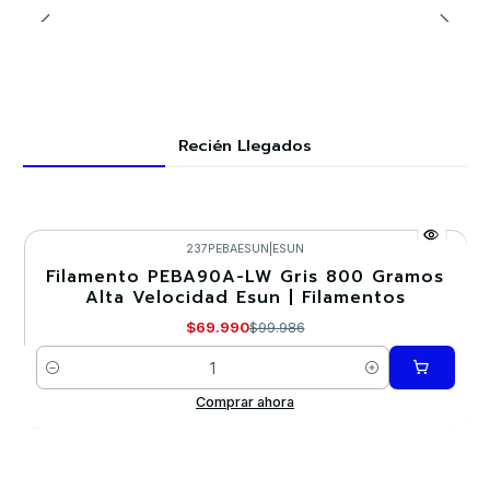
Recién Llegados
237PEBAESUN
|
ESUN
Filamento PEBA90A-LW Gris 800 Gramos
-30%
Alta Velocidad Esun | Filamentos
Nuevo
$69.990
$99.986
Cantidad
Comprar ahora