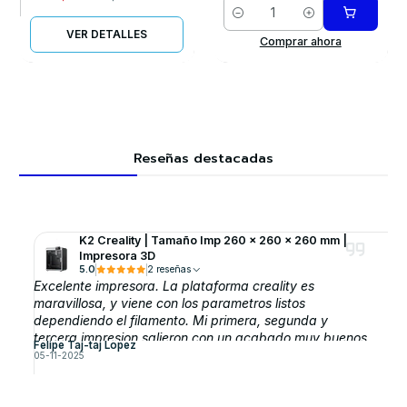
Cantidad
VER DETALLES
Comprar ahora
Reseñas destacadas
K2 Creality | Tamaño Imp 260 x 260 x 260 mm |
Impresora 3D
5.0
2 reseñas
Excelente impresora. La plataforma creality es
maravillosa, y viene con los parametros listos
dependiendo el filamento. Mi primera, segunda y
tercera impresion salieron con un acabado muy buenos,
Felipe Taj-taj Lopez
sin modificar parametros
05-11-2025