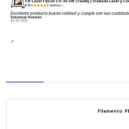
CR-Laser Falcon CV-30 5W Creality | Grabado Láser y Co
5.0
3 reseñas
Excelente producto buena calidad y cumple con sus cualidad
Sebastian Robledo
20-10-2025
Filamento P
-30%
Nuevo