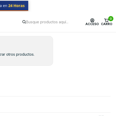
da en
24 Horas
0
ACCESO
CARRO
rar otros productos.