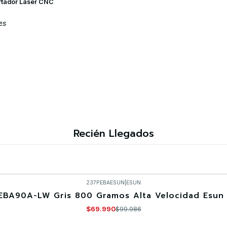
rtador Láser CNC
es
Recién Llegados
237PEBAESUN
|
ESUN
EBA90A-LW Gris 800 Gramos Alta Velocidad Esun 
$69.990
$99.986