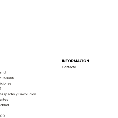
Comprar ahora
INFORMACIÓN
Contacto
r.cl
26958460
iciones
?
Despacho y Devolución
entes
acidad
ICO