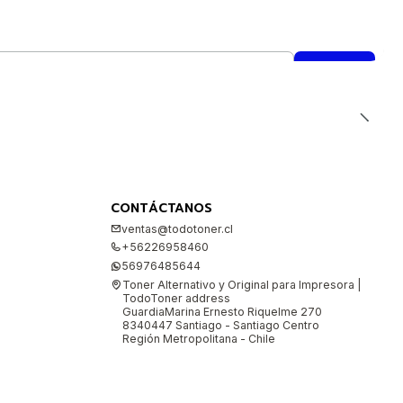
CONTÁCTANOS
ventas@todotoner.cl
+56226958460
56976485644
Toner Alternativo y Original para Impresora |
TodoToner address
GuardiaMarina Ernesto Riquelme 270
8340447 Santiago - Santiago Centro
Región Metropolitana - Chile