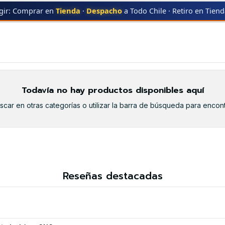
gir: Comprar en
Tienda
·
Despacho
a Todo Chile · Retiro en Tien
CK
131A BLACK
Todavía no hay productos disponibles aquí
car en otras categorías o utilizar la barra de búsqueda para encont
Reseñas destacadas