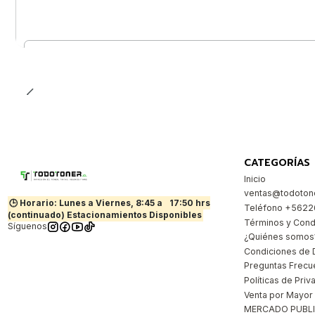
Cantidad
CATEGORÍAS
Inicio
ventas@todotone
🕒 Horario: Lunes a Viernes, 8:45 a
17:50 hrs
Teléfono +562
(continuado) Estacionamientos Disponibles
Términos y Cond
Síguenos
¿Quiénes somos
Condiciones de 
Preguntas Frecu
Políticas de Priv
Venta por Mayor
MERCADO PUBL