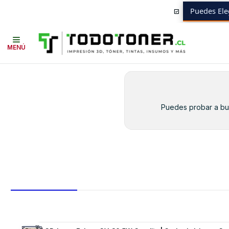
Puedes Ele
Inicio
Toner y tambor
Toner Alternativo
HP
Insumos HP
131A BLA
MENÚ
Puedes probar a bus