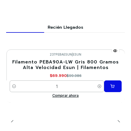
Recién Llegados
237PEBAESUN
|
ESUN
Filamento PEBA90A-LW Gris 800 Gramos
-30%
Alta Velocidad Esun | Filamentos
$69.990
$99.986
Cantidad
Comprar ahora