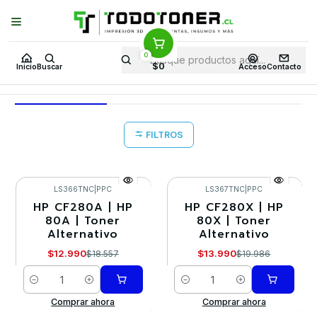
Puedes Elegir: Comprar en
Tienda
·
Despacho
a Todo Chile · Retiro en
Tienda en
24 Horas
0
Inicio
Toner y tambor
Toner Alternativo
HP
Equipos HP
M425
$0
Inicio
Buscar
Acceso
Contacto
M425
FILTROS
LS366TNC
|
PPC
LS367TNC
|
PPC
HP CF280A | HP
HP CF280X | HP
-30%
-30%
80A | Toner
80X | Toner
Alternativo
Alternativo
$12.990
$13.990
$18.557
$19.986
Cantidad
Cantidad
Comprar ahora
Comprar ahora