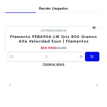
Recién Llegados
237PEBAESUN
|
ESUN
Filamento PEBA90A-LW Gris 800 Gramos
-30%
Alta Velocidad Esun | Filamentos
Nuevo
$69.990
$99.986
Cantidad
Comprar ahora