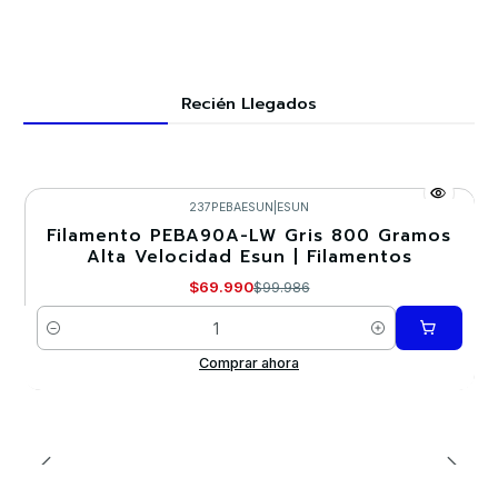
Recién Llegados
237PEBAESUN
|
ESUN
Filamento PEBA90A-LW Gris 800 Gramos
-30%
Alta Velocidad Esun | Filamentos
$69.990
$99.986
Cantidad
Comprar ahora