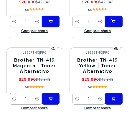
$29.990
$29.990
$42.843
$42.843
5.0
5.0
Cantidad
Cantidad
Comprar ahora
Comprar ahora
LS637TNC
|
PPC
LS638TNC
|
PPC
Brother TN-419
Brother TN-419
-30%
-30%
Magenta | Toner
Yellow | Toner
Alternativo
Alternativo
$29.990
$29.990
$42.843
$42.843
5.0
5.0
Cantidad
Cantidad
Comprar ahora
Comprar ahora