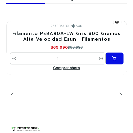
237PEBAESUN
|
ESUN
Filamento PEBA90A-LW Gris 800 Gramos
-30%
Alta Velocidad Esun | Filamentos
$69.990
$99.986
Cantidad
Comprar ahora