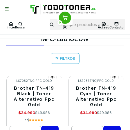
Puedes Elegir: Comprar en
Tienda
·
Despacho
a Todo Chile · Retiro en
Tienda en
24 Horas
0
Inicio
Toner y tambor
Toner Alternativo
BROTHER
$0
Inicio
Buscar
Acceso
Contacto
Equipos BROTHER
MFC-L8610CDW
MFC-L8610CDW
FILTROS
LS7082TNC
|
PPC GOLD
LS7083TNC
|
PPC GOLD
Brother TN-419
Brother TN-419
-30%
-30%
Black | Toner
Cyan | Toner
Alternativo Ppc
Alternativo Ppc
Gold
Gold
$34.990
$34.990
$49.986
$49.986
5.0