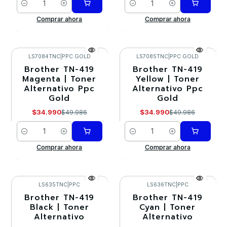
Cantidad
Cantidad
Comprar ahora
Comprar ahora
LS7084TNC
|
PPC GOLD
LS7085TNC
|
PPC GOLD
Brother TN-419
Brother TN-419
-30%
-30%
Magenta | Toner
Yellow | Toner
Alternativo Ppc
Alternativo Ppc
Gold
Gold
$34.990
$34.990
$49.986
$49.986
Cantidad
Cantidad
Comprar ahora
Comprar ahora
LS635TNC
|
PPC
LS636TNC
|
PPC
Brother TN-419
Brother TN-419
-30%
-30%
Black | Toner
Cyan | Toner
Alternativo
Alternativo